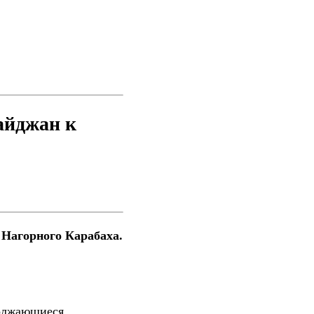
айджан к
 Нагорного Карабаха.
должающиеся