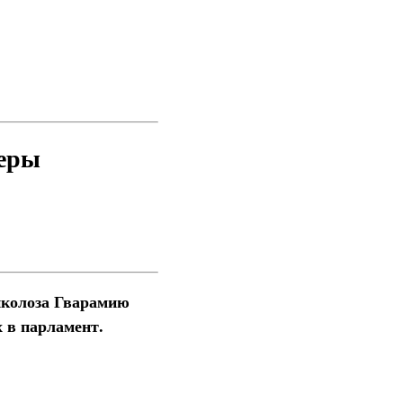
ьеры
иколоза Гварамию
 в парламент.