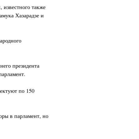
, известного также
амука Хазарадзе и
ародного
него президента
парламент.
лектуют по 150
оры в парламент, но