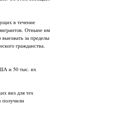
вущих в течение
мигрантов. Отныне им
о выезжать за пределы
нского гражданства.
ША и 50 тыс. их
их виз для тех
и получили