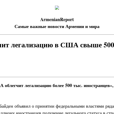
ArmenianReport
Самые важные новости Армении и мира
чит легализацию в США свыше 500
облегчит легализацию более 500 тыс. иностранцев», 
йден объявил о принятии федеральными властями ряда
иллиону иностранцев получение легального статуса в стр