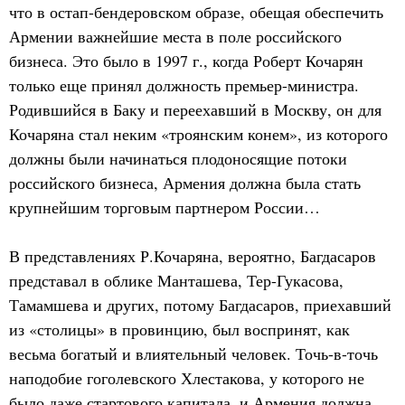
что в остап-бендеровском образе, обещая обеспечить
Армении важнейшие места в поле российского
бизнеса. Это было в 1997 г., когда Роберт Кочарян
только еще принял должность премьер-министра.
Родившийся в Баку и переехавший в Москву, он для
Кочаряна стал неким «троянским конем», из которого
должны были начинаться плодоносящие потоки
российского бизнеса, Армения должна была стать
крупнейшим торговым партнером России…
В представлениях Р.Кочаряна, вероятно, Багдасаров
представал в облике Манташева, Тер-Гукасова,
Тамамшева и других, потому Багдасаров, приехавший
из «столицы» в провинцию, был воспринят, как
весьма богатый и влиятельный человек. Точь-в-точь
наподобие гоголевского Хлестакова, у которого не
было даже стартового капитала, и Армения должна