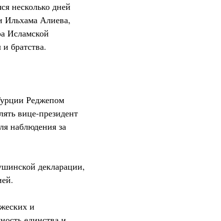
ся несколько дней
и Ильхама Алиева,
ра Исламской
и братства.
 Турции Реджепом
ять вице-президент
для наблюдения за
ушинской декларации,
ией.
ужеских и
ность единства и