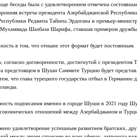
ходе беседы была с удовлетворением отмечена состоявшая
торонняя встреча президента Азербайджанской Республик
Республики Реджепа Тайипа Эрдогана и премьер-минист
 Мухаммада Шахбаза Шарифа, ставшая примером дружбы 
ность в том, что отныне этот формат будет постоянным.
о, согласно договоренности, достигнутой с президентом
а предстоящем в Шуши Саммите Турцию будет представл
 тем, что глава турецкого государства отбыл в Германию 
рланды.
ность подписания именно в городе Шуши в 2021 году Ш
 союзнических отношений между Азербайджаном и Турц
жено удовлетворение успешным развитием братских, др
ий между двумя странами во всех сферах, затронута важ