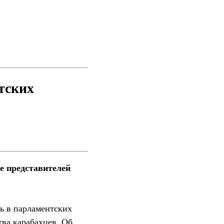
тских
е представителей
ь в парламентских
тва карабахцев. Об