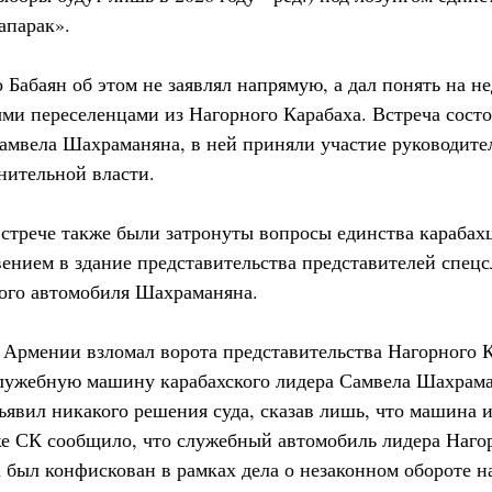
апарак».
 Бабаян об этом не заявлял напрямую, а дал понять на н
ми переселенцами из Нагорного Карабаха. Встреча сост
Самвела Шахраманяна, в ней приняли участие руководите
нительной власти.
встрече также были затронуты вопросы единства карабах
ением в здание представительства представителей спец
ого автомобиля Шахраманяна.
Армении взломал ворота представительства Нагорного К
служебную машину карабахского лидера Самвела Шахрама
ъявил никакого решения суда, сказав лишь, что машина 
же СК сообщило, что служебный автомобиль лидера Наго
был конфискован в рамках дела о незаконном обороте н