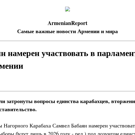
ArmenianReport
Самые важные новости Армении и мира
н намерен участвовать в парламен
рмении
ли затронуты вопросы единства карабахцев, вторжени
ставительство.
 Нагорного Карабаха Самвел Бабаян намерен участвоват
боры будут лишь в 2026 году - ред.) под лозунгом единс