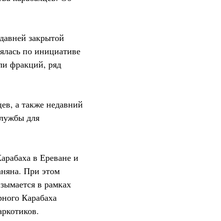
едавней закрытой
оялась по инициативе
ли фракций, ряд
цев, а также недавний
службы для
арабаха в Ереване и
няна. При этом
изымается в рамках
рного Карабаха
аркотиков.