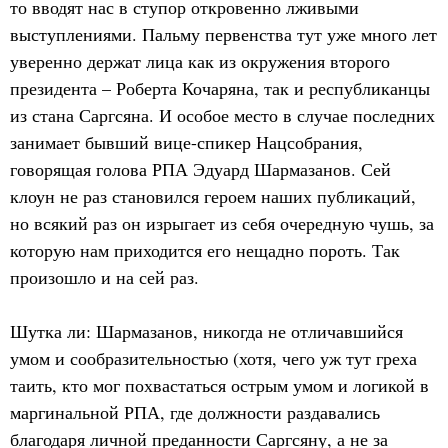
то вводят нас в ступор откровенно лживыми
выступлениями. Пальму первенства тут уже много лет
уверенно держат лица как из окружения второго
президента – Роберта Кочаряна, так и республиканцы
из стана Саргсяна. И особое место в случае последних
занимает бывший вице-спикер Нацсобрания,
говорящая голова РПА Эдуард Шармазанов. Сей
клоун не раз становился героем наших публикаций,
но всякий раз он изрыгает из себя очередную чушь, за
которую нам приходится его нещадно пороть. Так
произошло и на сей раз.
Шутка ли: Шармазанов, никогда не отличавшийся
умом и сообразительностью (хотя, чего уж тут греха
таить, кто мог похвастаться острым умом и логикой в
маргинальной РПА, где должности раздавались
благодаря личной преданности Саргсяну, а не за