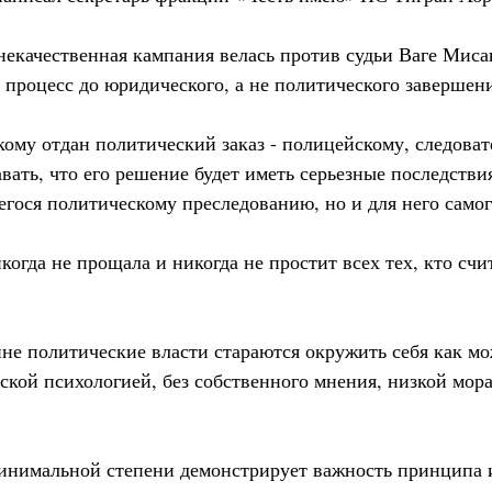
некачественная кампания велась против судьи Ваге Миса
 процесс до юридического, а не политического завершен
кому отдан политический заказ - полицейскому, следоват
ать, что его решение будет иметь серьезные последствия
егося политическому преследованию, но и для него самог
огда не прощала и никогда не простит всех тех, кто счи
не политические власти стараются окружить себя как м
ской психологией, без собственного мнения, низкой мор
 минимальной степени демонстрирует важность принципа 