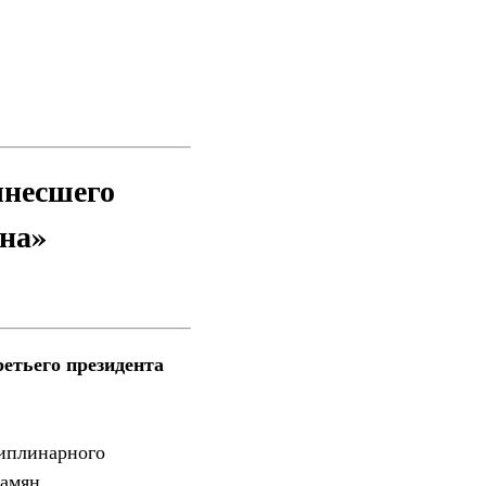
ынесшего
яна»
етьего президента
иплинарного
амян.