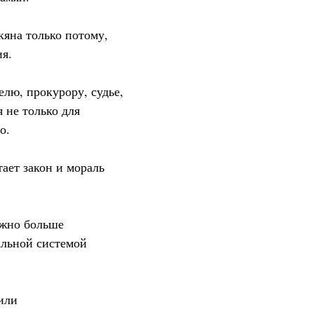
кяна только потому,
ия.
елю, прокурору, судье,
 не только для
о.
тает закон и мораль
ожно больше
альной системой
или