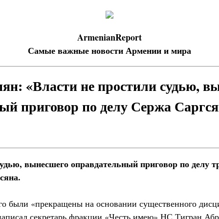
ArmenianReport
Самые важные новости Армении и мира
ян: «Власти не простили судью, в
ый приговор по делу Сержа Саргс
судью, вынесшего оправдательный приговор по делу тр
сяна.
го были «прекращены на основании существенного дисц
написал секретарь фракции «Честь имею» НС Тигран Абр