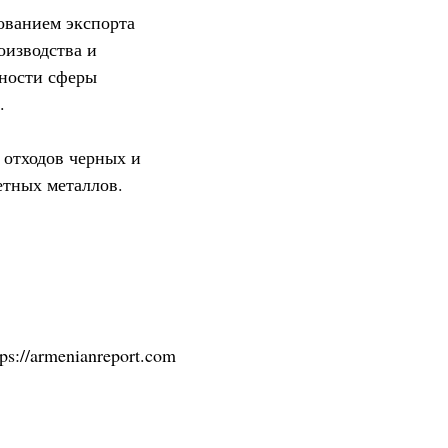
ованием экспорта
оизводства и
ьности сферы
.
 отходов черных и
етных металлов.
tps://armenianreport.com