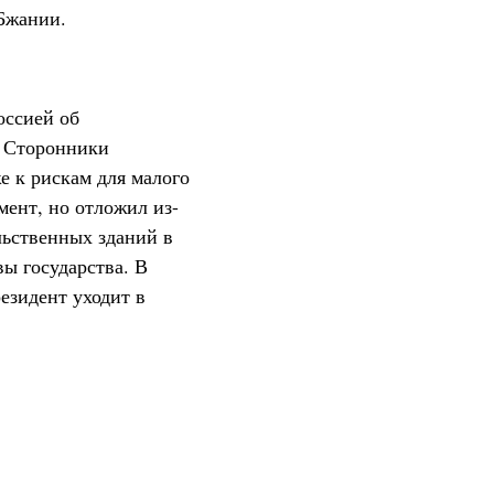
 Бжании.
оссией об
. Сторонники
е к рискам для малого
мент, но отложил из-
льственных зданий в
вы государства. В
езидент уходит в