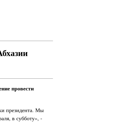
Абхазии
ение провести
ки президента. Мы
аля, в субботу», -