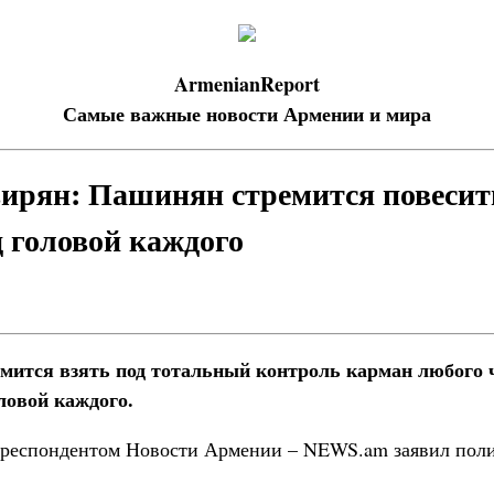
ArmenianReport
Самые важные новости Армении и мира
рян: Пашинян стремится повесит
д головой каждого
ится взять под тотальный контроль карман любого ч
ловой каждого.
орреспондентом Новости Армении – NEWS.am заявил пол