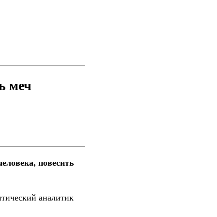
ь меч
еловека, повесить
итический аналитик