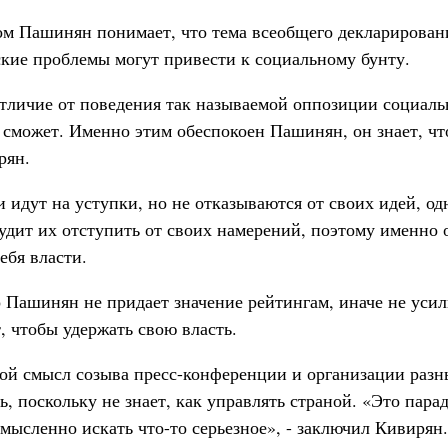
том Пашинян понимает, что тема всеобщего декларирован
кие проблемы могут привести к социальному бунту.
отличие от поведения так называемой оппозиции социал
 сможет. Именно этим обеспокоен Пашинян, он знает, чт
рян.
и идут на уступки, но не отказываются от своих идей, о
удит их отступить от своих намерений, поэтому именно 
ебя власти.
о Пашинян не придает значение рейтингам, иначе не уси
, чтобы удержать свою власть.
ной смысл созыва пресс-конференции и организации разны
, поскольку не знает, как управлять страной. «Это пара
мысленно искать что-то серьезное», - заключил Кивирян.