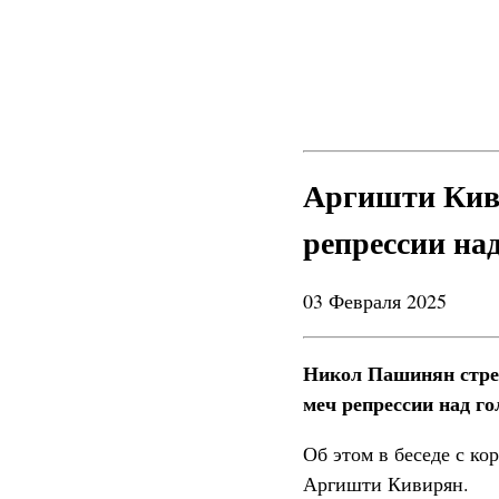
Аргишти Киви
репрессии на
03 Февраля 2025
Никол Пашинян стрем
меч репрессии над го
Об этом в беседе с к
Аргишти Кивирян.