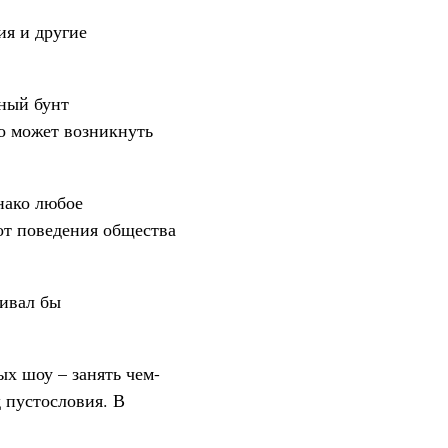
ия и другие
ьный бунт
о может возникнуть
днако любое
от поведения общества
ливал бы
х шоу – занять чем-
д пустословия. В