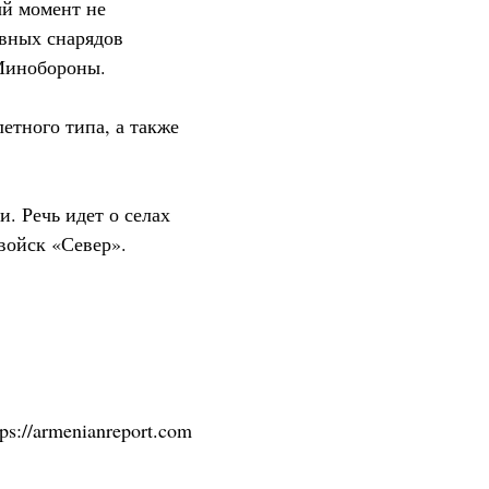
ый момент не
вных снарядов
Минобороны.
етного типа, а также
.
. Речь идет о селах
войск «Север».
tps://armenianreport.com