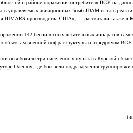
бностей о районе поражения истребителя ВСУ на данн
ять управляемых авиационных бомб JDAM и пять реакти
гня HIMARS производства США», — рассказали также в 
поражении 142 беспилотных летательных аппаратов самол
по объектам военной инфраструктуры и аэродромам ВСУ
тки освободили три населенных пункта в Курской области
хуторе Олешня, где бои вели подразделения группировки 
ht