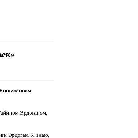
век»
 Биньямином
Тайипом Эрдоганом,
ни Эрдоган. Я знаю,