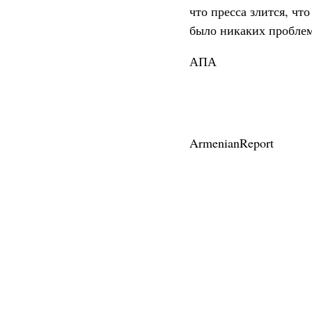
что пресса злится, чт
было никаких проблем
АПА
ArmenianReport