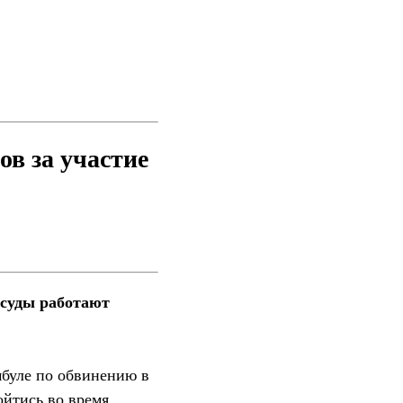
ов за участие
 суды работают
мбуле по обвинению в
йтись во время