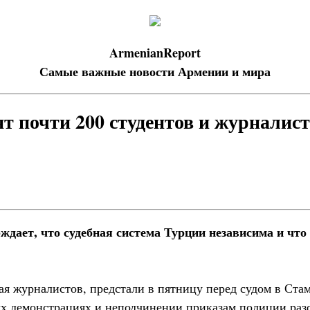
ArmenianReport
Самые важные новости Армении и мира
т почти 200 студентов и журналист
ждает, что судебная система Турции независима и что
ая журналистов, предстали в пятницу перед судом в Ста
х демонстрациях и неподчинении приказам полиции разо