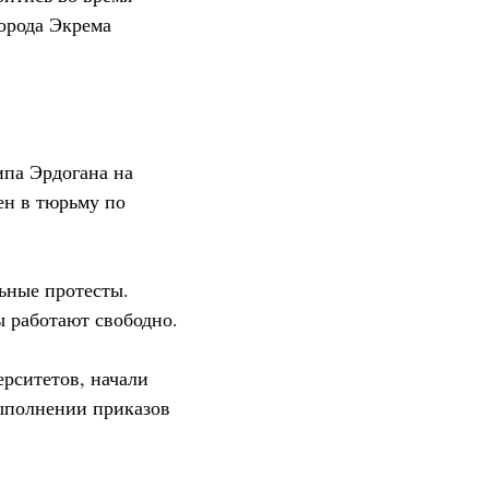
орода Экрема
па Эрдогана на
ен в тюрьму по
ьные протесты.
ы работают свободно.
рситетов, начали
ыполнении приказов