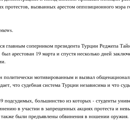
х протестов, вызванных арестом оппозиционного мэра г
onews.
я главным соперником президента Турции Реджепа Тайи
 был арестован 19 марта и спустя несколько дней заключ
ии.
ен политически мотивированным и вызвал общенационал
ает, что судебная система Турции независима и что суд
9 подсудимых, большинство из которых - студенты униве
инению в участии в запрещенных акциях протеста и нев
 также были предъявлены обвинения в ношении оружия.