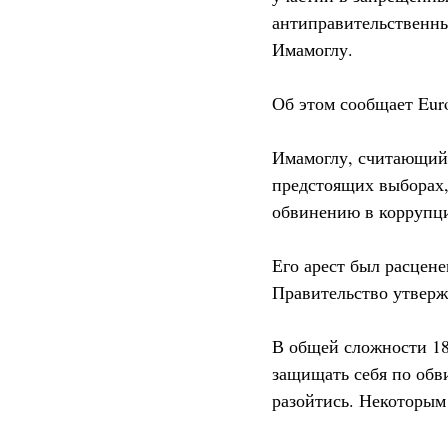
антиправительственны
Имамоглу.
Об этом сообщает Eur
Имамоглу, считающийс
предстоящих выборах,
обвинению в коррупц
Его арест был расцен
Правительство утвержд
В общей сложности 18
защищать себя по обв
разойтись. Некоторым