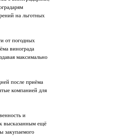
оградарям
рений на льготных
ти от погодных
иёма винограда
оздавая максимально
дней после приёма
ытые компанией для
венность и
 к высказанным ещё
мы закупаемого