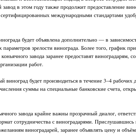
 завод в этом году также продолжит предоставление вин
е сертифицированных международными стандартами удоб
винограда будет объявлена дополнительно — в зависимос
 параметров зрелости винограда. Более того, график пр
коньячного завода заранее предоставят виноградарям, с
организации работ.
ый виноград будет производиться в течение 3–4 рабочих 
ечисления суммы на специальные банковские счета, откр
ьячного завода крайне важны прозрачный диалог, ответст
ормат сотрудничества с виноградарями. Прислушавшись
ожеланиям виноградарей, заранее объявлять цену и объё