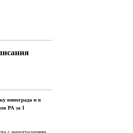
писания
ку винограда и в
ов РА за 1
ва с виноградарями,