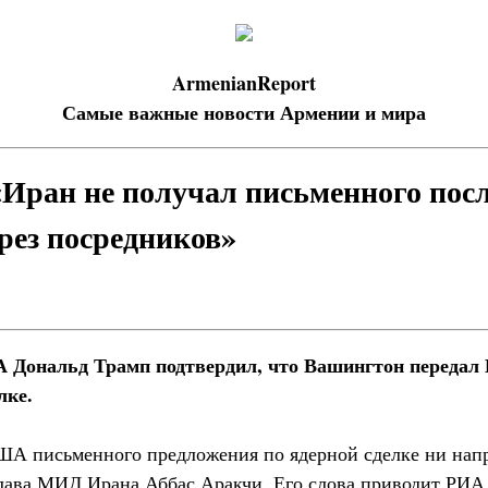
ArmenianReport
Самые важные новости Армении и мира
Иран не получал письменного пос
ез посредников»
 Дональд Трамп подтвердил, что Вашингтон передал
лке.
ША письменного предложения по ядерной сделке ни напр
глава МИД Ирана Аббас Аракчи. Его слова приводит РИА