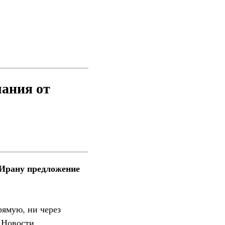
лания от
 Ирану предложение
ямую, ни через
 Новости.