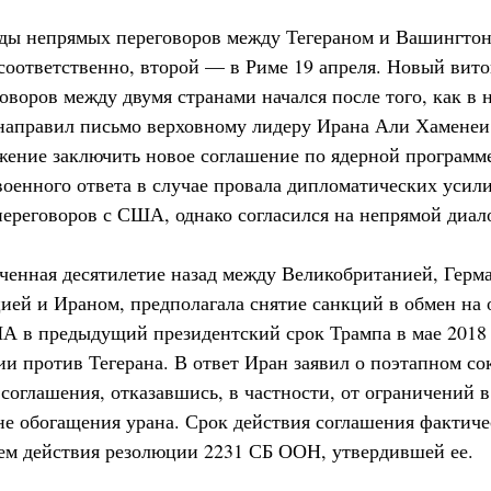
ды непрямых переговоров между Тегераном и Вашингтон
 соответственно, второй — в Риме 19 апреля. Новый вито
воров между двумя странами начался после того, как в 
аправил письмо верховному лидеру Ирана Али Хаменеи,
жение заключить новое соглашение по ядерной программ
военного ответа в случае провала дипломатических усил
ереговоров с США, однако согласился на непрямой диало
юченная десятилетие назад между Великобританией, Герм
ей и Ираном, предполагала снятие санкций в обмен на 
А в предыдущий президентский срок Трампа в мае 2018
ии против Тегерана. В ответ Иран заявил о поэтапном с
 соглашения, отказавшись, в частности, от ограничений 
не обогащения урана. Срок действия соглашения фактиче
ем действия резолюции 2231 СБ ООН, утвердившей ее.