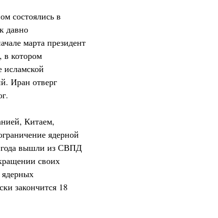
ом состоялись в
к давно
начале марта президент
 в котором
е исламской
ий. Иран отверг
г.
анией, Китаем,
ограничение ядерной
 года вышли из СВПД
окращении своих
в ядерных
ски закончится 18