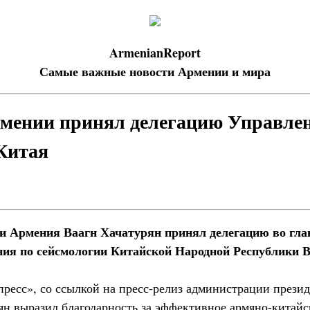
ArmenianReport
Самые важные новости Армении и мира
мении принял делегацию Управле
Китая
и Армения Ваагн Хачатурян принял делегацию во гла
ия по сейсмологии Китайской Народной Республики 
ресс», со ссылкой на пресс-релиз администрации презид
рян выразил благодарность за эффективное армяно-китайс