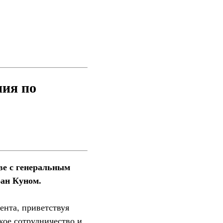
ния по
ве с генеральным
Ван Куном.
ента, приветствуя
кое сотрудничество и