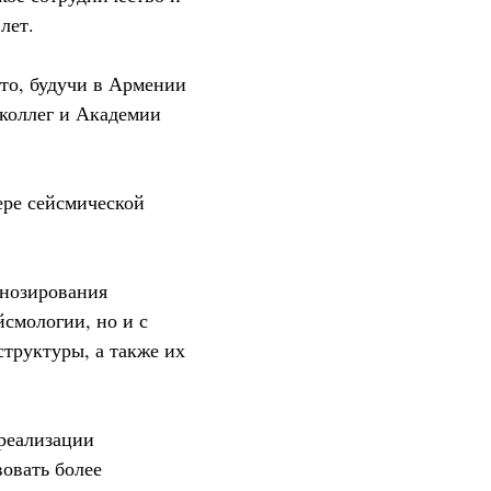
лет.
что, будучи в Армении
 коллег и Академии
ере сейсмической
гнозирования
йсмологии, но и с
труктуры, а также их
 реализации
вовать более