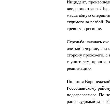
Инцидент, произошедш
введению плана «Пере
масштабную операцию 
судимого за разбой. Р
тревогу в регионе.
Стрельба началась ок
одетый в чёрное, снач
сторону прохожего, с
глушителем, прошла н
реанимацию.
Полиция Воронежской 
Россошанскому району
подозреваемого. По н
ранее судимый за разб