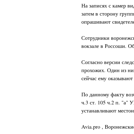
На записях с камер ви
затем в сторону групп
опрашивают свидетелей
Сотрудники воронежск
вокзале в Россоши. О
Согласно версии следс
прохожих. Один из ни
сейчас ему оказывают
По данному факту воз
ч.3 ст. 105 ч.2 п. "а
устанавливают местон
Avia.pro
,
Воронежски