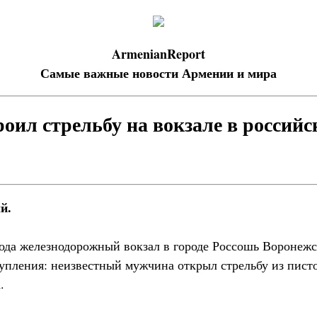
ArmenianReport
Самые важные новости Армении и мира
оил стрельбу на вокзале в россий
й.
года железнодорожный вокзал в городе Россошь Воронежс
тупления: неизвестный мужчина открыл стрельбу из писто
.