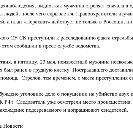
деонаблюдения, видно, как мужчина стреляет сначала в о
ы людей, после чего скрывается. Правоохранители изуча
, а план «Перехват» действует не только в Россоши, но
ого СУ СК преступили к расследованию факта стрельб
б этом сообщили в пресс-службе ведомства.
твия, в пятницу, 23 мая, неизвестный мужчина несколько
х был ранен в грудную клетку. Пострадавшего доставили
 помощь. Стрелок, тем временем, с места преступления с
буждено уголовное дело о покушении на убийство двух ил
" УК РФ). Следователи уже осмотрели место происшествия
ахождение подозреваемого и допрашивают свидетелей.
е Новости