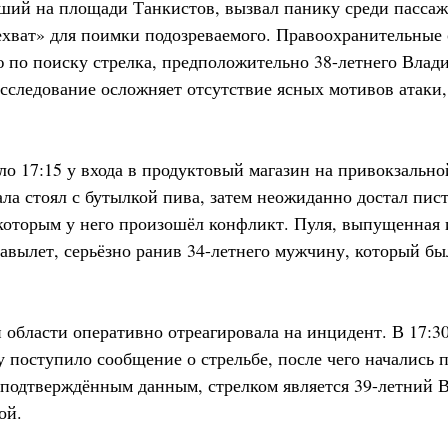
ий на площади Танкистов, вызвал панику среди пассаж
хват» для поимки подозреваемого. Правоохранительные 
по поиску стрелка, предположительно 38-летнего Влади
асследование осложняет отсутствие ясных мотивов атаки,
оло 17:15 у входа в продуктовый магазин на привокзаль
ала стоял с бутылкой пива, затем неожиданно достал пис
 которым у него произошёл конфликт. Пуля, выпущенная 
авылет, серьёзно ранив 34-летнего мужчину, который бы
области оперативно отреагировала на инцидент. В 17:
 поступило сообщение о стрельбе, после чего начались 
еподтверждённым данным, стрелком является 39-летний 
ой.