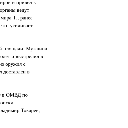
иров и привёл к
органы ведут
мира Т., ранее
 что усиливает
ной площади. Мужчина,
толет и выстрелил в
из оружия с
л доставлен в
30 в ОМВД по
поиски
Владимир Токарев,