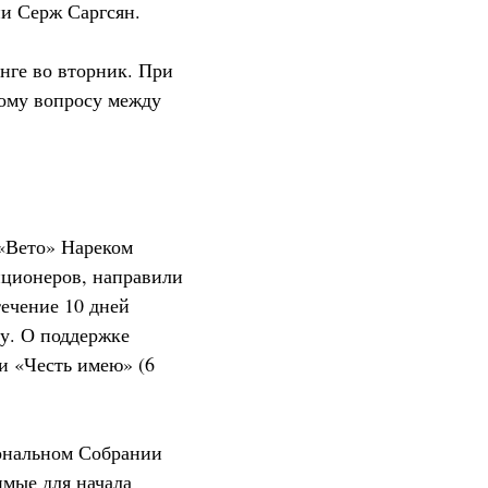
и Серж Саргсян.
нге во вторник. При
тому вопросу между
 «Вето» Нареком
иционеров, направили
ечение 10 дней
у. О поддержке
и «Честь имею» (6
ональном Собрании
имые для начала