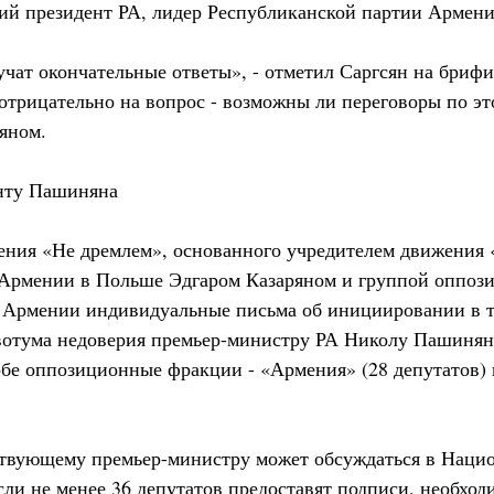
ий президент РА, лидер Республиканской партии Армени
учат окончательные ответы», - отметил Саргсян на брифи
 отрицательно на вопрос - возможны ли переговоры по э
яном.
нту Пашиняна
ения «Не дремлем», основанного учредителем движения
Армении в Польше Эдгаром Казаряном и группой оппоз
 Армении индивидуальные письма об инициировании в т
вотума недоверия премьер-министру РА Николу Пашинян
бе оппозиционные фракции - «Армения» (28 депутатов) 
ствующему премьер-министру может обсуждаться в Наци
если не менее 36 депутатов предоставят подписи, необход