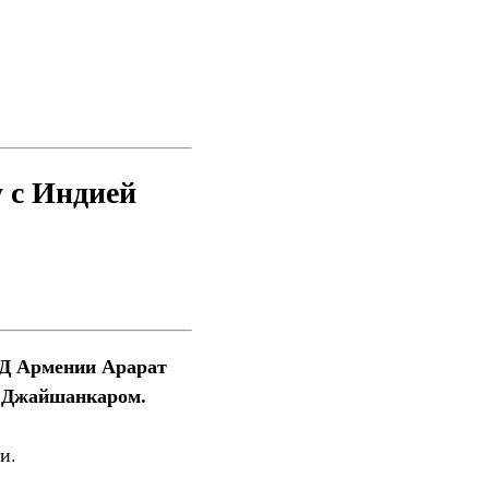
 с Индией
ИД Армении Арарат
м Джайшанкаром.
и.