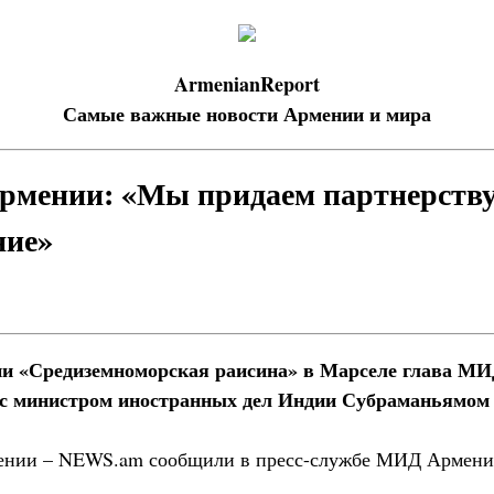
ArmenianReport
Самые важные новости Армении и мира
рмении: «Мы придаем партнерству
ние»
ии «Средиземноморская раисина» в Марселе глава М
 с министром иностранных дел Индии Субраманьямо
ении – NEWS.am сообщили в пресс-службе МИД Армени