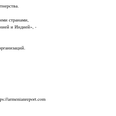
тнерства.
ими странами,
нией и Индией», -
организаций.
tps://armenianreport.com