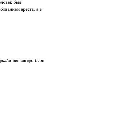
еловек был
бованием ареста, а в
tps://armenianreport.com