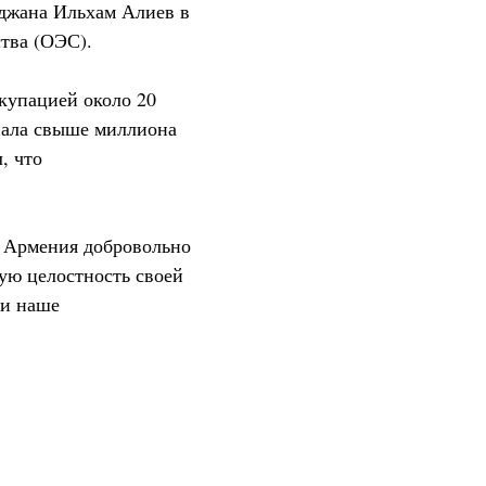
айджана Ильхам Алиев в
тва (ОЭС).
купацией около 20
нала свыше миллиона
, что
и Армения добровольно
ую целостность своей
ли наше