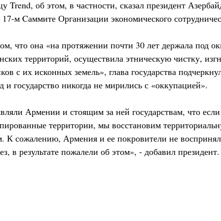
у Trend, об этом, в частности, сказал президент Азерб
 17-м Cаммите Организации экономического сотрудничес
м, что она «на протяжении почти 30 лет держала под ок
нских территорий, осуществила этническую чистку, изг
ов с их исконных земель», глава государства подчеркнул
д и государство никогда не мирились с «оккупацией».
вляли Армении и стоящим за ней государствам, что есл
пированные территории, мы восстановим территориальн
. К сожалению, Армения и ее покровители не восприня
з, в результате пожалели об этом», - добавил президент.