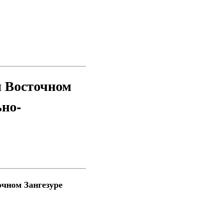
и Восточном
ьно-
очном Зангезуре