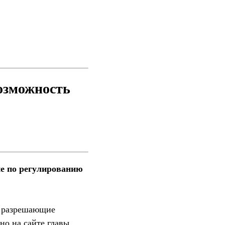
озможность
не по регулированию
, разрешающие
но на сайте главы