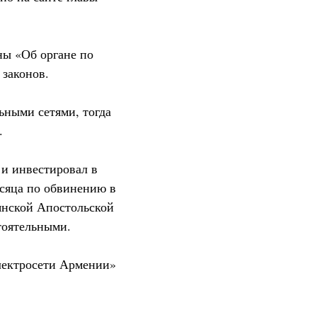
ны «Об органе по
 законов.
ьными сетями, тогда
.
 и инвестировал в
есяца по обвинению в
янской Апостольской
стоятельными.
Электросети Армении»