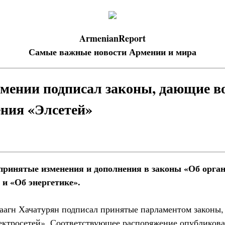
ArmenianReport
Самые важные новости Армении и мира
мении подписал законы, дающие в
ения «Элсетей»
принятые изменения и дополнения в законы «Об орга
 и «Об энергетике».
аагн Хачатурян подписал принятые парламентом законы
ектросетей». Соответствующее распоряжение опубликова