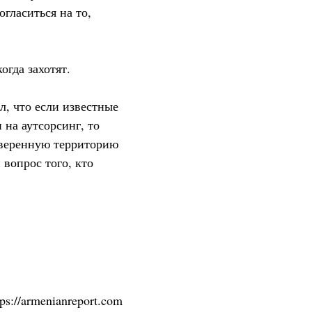
гласиться на то,
огда захотят.
л, что если известные
на аутсорсинг, то
уверенную территорию
вопрос того, кто
tps://armenianreport.com