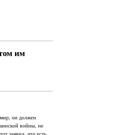
том им
 мир, он должен
раинской войны, не
тот заявил, что есть