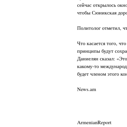
сейчас открылось окн
чтобы Сюникская доро
Политолог отметил, чт
Что касается того, чт
принципы будут сохра
Даниелян сказал: «Эт
какому-то международ
будет членом этого ко
News.am
ArmenianReport