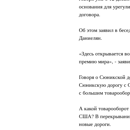
основания для урегул
договора.
Об этом заявил в бес
Даниелян.
«Здесь открывается в
премию мира», - заяв
Говоря о Сюникской д
Сюникскую дорогу с С
с большим товарообор
А какой товарооборот
США? В перекрывании 
новые дороги.