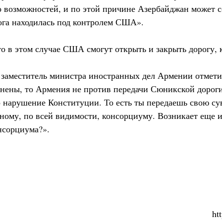
о возможностей, и по этой причине Азербайджан может со
га находилась под контролем США».
о в этом случае США смогут открыть и закрыть дорогу, к
о заместитель министра иностранных дел Армении отмети
нены, то Армения не против передачи Сюникской дороги 
о нарушение Конституции. То есть ты передаешь свою с
ному, по всей видимости, консорциуму. Возникает еще и 
нсорциума?».
ht