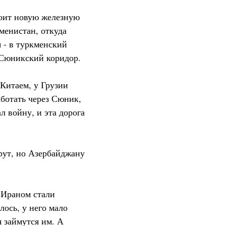
роит новую железную
кменистан, откуда
я - в туркменский
з Сюникский коридор.
 Китаем, у Грузии
аботать через Сюник,
л войну, и эта дорога
рут, но Азербайджану
 Ираном стали
ось, у него мало
 займутся им. А