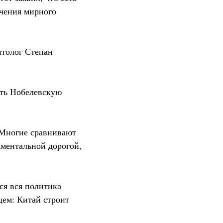
ючения мирного
итолог Степан
ить Нобелевскую
«Многие сравнивают
аментальной дорогой,
ся вся политика
ем: Китай строит