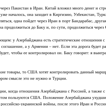
 через Пакистан в Иран. Китай вложил много денег и ст
 уже началось, она заходит в Киргизию, Узбекистан, Тур
ляться, одна пойдет через Иран в порт Бандарабас, друга
на продолжиться до Баку и, по сути, продолжиться чере
ующем: у Азербайджана есть стратегические отношения с
 соглашение, а у Армении – нет. Если эта дорога будет р
дет, чтобы ее контролировал он. Баку говорит: я выигра
ские товары, то США хотят контролировать данный марш
ором смысле это не нужно и Турции.
ии, когда отношения Азербайджана с Россией, а также с
том пользуются США. Положение Азербайджана ухудшил
 российско-украинской войны, после этого Иран и Россия