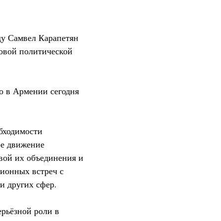
ду Самвел Карапетян
новой политической
то в Армении сегодня
обходимости
ое движение
вой их объединения и
ционных встреч с
и других сфер.
ерьёзной роли в