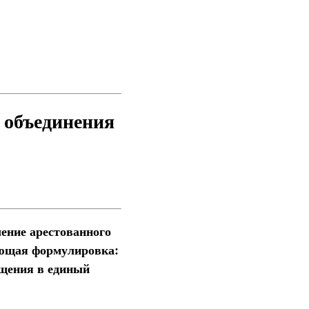
 объединения
ление арестованного
дующая формулировка:
ащения в единый