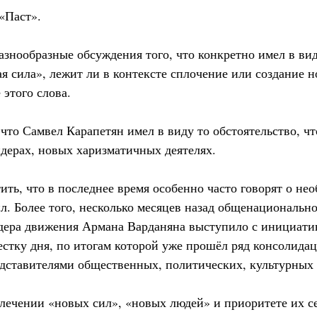
«Паст».
разнообразные обсуждения того, что конкретно имел в ви
я сила», лежит ли в контексте сплочение или создание 
этого слова.
что Самвел Карапетян имел в виду то обстоятельство, ч
дерах, новых харизматичных деятелях.
ить, что в последнее время особенно часто говорят о не
л. Более того, несколько месяцев назад общенациональн
дера движения Армана Варданяна выступило с инициати
стку дня, по итогам которой уже прошёл ряд консолида
ставителями общественных, политических, культурных 
лечении «новых сил», «новых людей» и приоритете их с