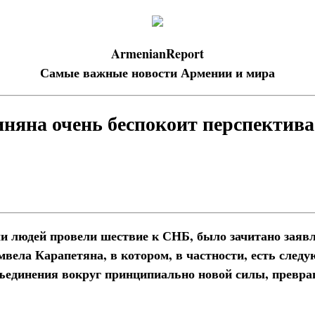
ArmenianReport
Самые важные новости Армении и мира
няна очень беспокоит перспектива
чи людей провели шествие к СНБ, было зачитано заяв
вела Карапетяна, в котором, в частности, есть сле
ъединения вокруг принципиально новой силы, превр