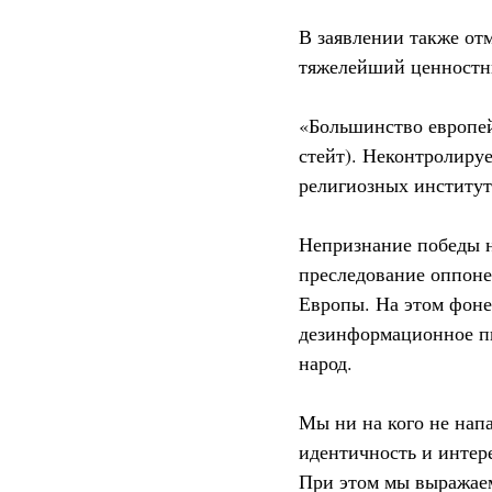
В заявлении также отм
тяжелейший ценностн
«Большинство европей
стейт). Неконтролиру
религиозных институт
Непризнание победы н
преследование оппоне
Европы. На этом фоне
дезинформационное пи
народ.
Мы ни на кого не напа
идентичность и интер
При этом мы выражаем