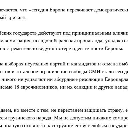
ечается, что «сегодня Европа переживает демократическ
ый кризис».
ских государств действуют под принципиальным влияни
емая миграция, псевдолиберальная пропаганда, упадок го
ов стремительно ведут к потере идентичности Европы.
а выборах неугодных партий и кандидатов и отмена выб
нтов и тотальное ограничение свободы СМИ стали сегод
 никого не удивляют ни абсурдные резолюции Европарла
сьмо 18 еврочиновников, ни их санкции и другие напад
даем, но вместе с тем, не перестанем защищать страну, е
есы грузинского народа. Мы не допустим никаких компро
 полную готовность к сотрудничеству с любым государс