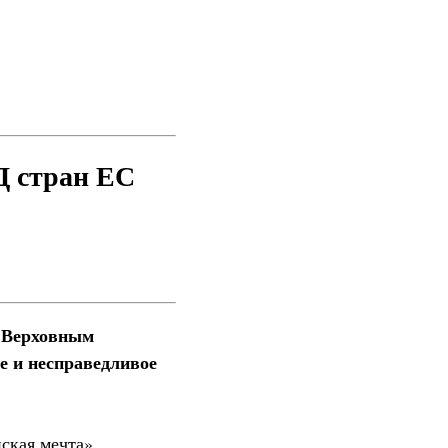
Д стран ЕС
и Верховным
е и несправедливое
ская мечта».