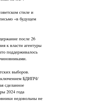
советском стиле и
письмо «в будущем
одержание после 26
ия к власти агентуры
рыто поддерживалось
 чиновниками.
нтских выборов.
заключением БДИПЧ/
ая сделанное
ры 2024 года
новники недовольны не