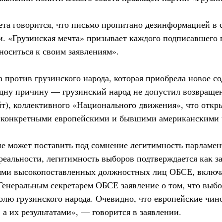
ета говорится, что письмо пропитано дезинформацией в 
 «Грузинская мечта» призывает каждого подписавшего 
носиться к своим заявлениям».
 против грузинского народа, которая приобрела новое с
одну причину — грузинский народ не допустил возвращен
ейт), коллективного «Национального движения», что отк
и конкретными европейскими и бывшими американскими
 не может поставить под сомнение легитимность парламе
еальности, легитимность выборов подтверждается как 
иями высокопоставленных должностных лиц ОБСЕ, включ
 Генеральным секретарем ОБСЕ заявление о том, что выбо
олю грузинского народа. Очевидно, что европейские чи
а их результатами», — говорится в заявлении.