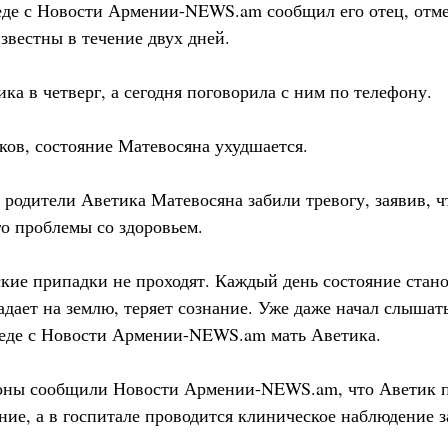
седе с Новости Армении-NEWS.am сообщил его отец, отме
звестны в течение двух дней.
ка в четверг, а сегодня поговорила с ним по телефону.
ков, состояние Матевосяна ухудшается.
 родители Аветика Матевосяна забили тревогу, заявив, ч
го проблемы со здоровьем.
кие припадки не проходят. Каждый день состояние стано
адает на землю, теряет сознание. Уже даже начал слышат
еседе с Новости Армении-NEWS.am мать Аветика.
оны сообщили Новости Армении-NEWS.am, что Аветик п
ие, а в госпитале проводится клиническое наблюдение з