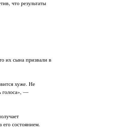
тив, что результаты
то их сына призвали в
вится хуже. Не
ь голоса», —
олучает
а его состоянием.