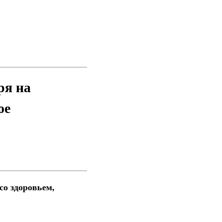
ря на
ое
со здоровьем,