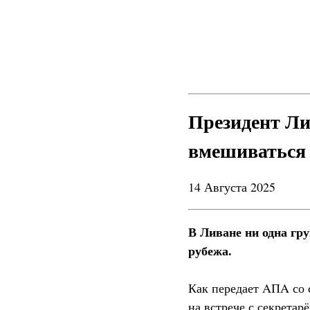
Президент Ли
вмешиваться 
14 Августа 2025
В Ливане ни одна гру
рубежа.
Как передает AПA со с
на встрече с секрета