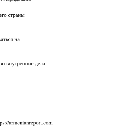
его страны
аться на
во внутренние дела
tps://armenianreport.com