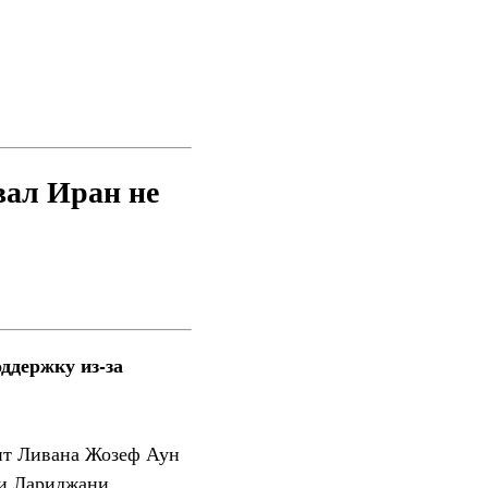
вал Иран не
ддержку из-за
ент Ливана Жозеф Аун
ли Лариджани.