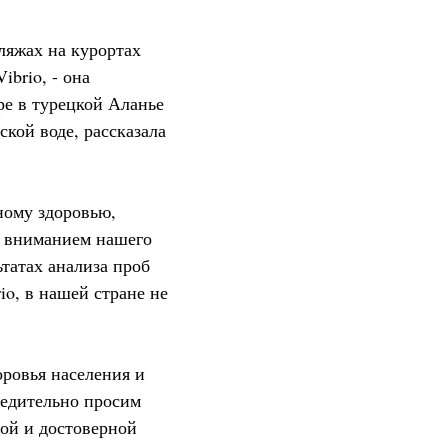
ляжах на курортах
brio, - она
ре в турецкой Аланье
кой воде, рассказала
ному здоровью,
м вниманием нашего
татах анализа проб
io, в нашей стране не
ровья населения и
едительно просим
ной и достоверной