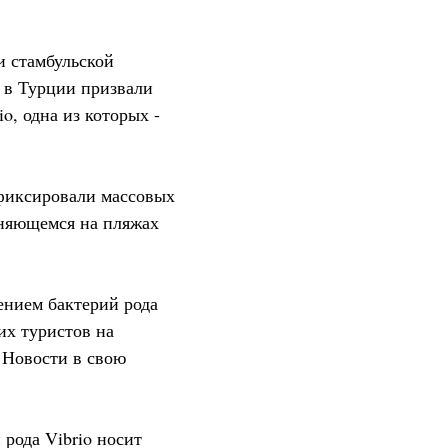
ии стамбульской
е в Турции призвали
o, одна из которых -
 фиксировали массовых
аняющемся на пляжах
ением бактерий рода
их туристов на
 Новости в свою
 рода Vibrio носит