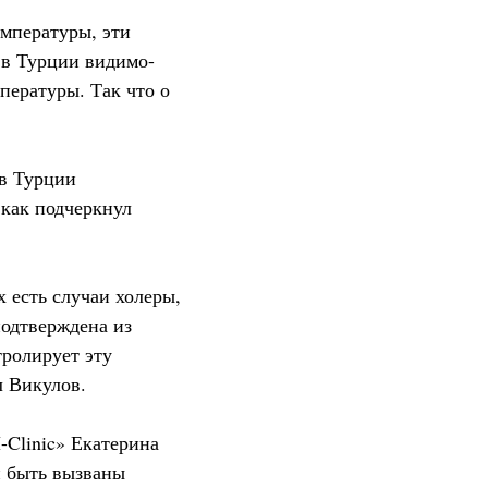
емпературы, эти
 в Турции видимо-
пературы. Так что о
 в Турции
 как подчеркнул
 есть случаи холеры,
подтверждена из
тролирует эту
л Викулов.
Clinic» Екатерина
и быть вызваны