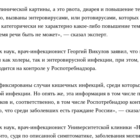
линической картины, а это рвота, диарея и повышение т
го, вызваны энтеровирусами, или ротовирусами, которых
 категорически не характерно какое-либо повышение тем
емя речи быть не может», — сказал эксперт.
 наук, врач-инфекционист Георгий Викулов заявил, что
 как холеры, так и энтеровирусной инфекции, при этом,
одится на контроле у Роспотребнадзора.
афиксированы случаи кишечных инфекций, среди которых
ой инфекции. Но опять же, эта информация в том числе 
ов и, соответственно, в том числе Роспотребнадзор кон
, что среди заболевших есть граждане России», — сказа
 наук, врач-инфекционист Университетской клиники «H-
что, судя по описанной симптоматике, заболевания могл