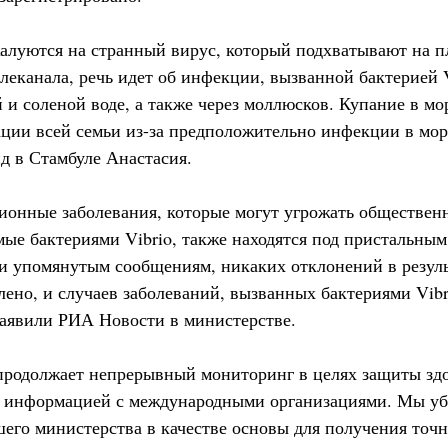
алуются на странный вирус, который подхватывают на п
еканала, речь идет об инфекции, вызванной бактерией Vi
 и соленой воде, а также через моллюсков. Купание в мо
ации всей семьи из-за предположительно инфекции в морс
д в Стамбуле Анастасия.
ионные заболевания, которые могут угрожать обществен
мые бактериями Vibrio, также находятся под пристальны
и упомянутым сообщениям, никаких отклонений в резуль
ено, и случаев заболеваний, вызванных бактериями Vibr
 заявили РИА Новости в министерстве.
родолжает непрерывный мониторинг в целях защиты здо
я информацией с международными организациями. Мы уб
шего министерства в качестве основы для получения точ