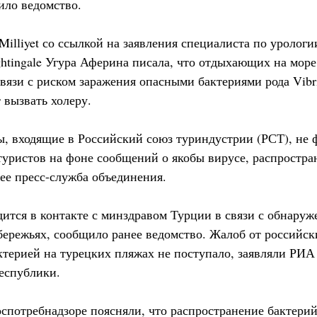
ило ведомство.
 Milliyet со ссылкой на заявления специалиста по уролог
ghtingale Угура Аферина писала, что отдыхающих на мор
язи с риском заражения опасными бактериями рода Vibri
т вызвать холеру.
, входящие в Российский союз туриндустрии (РСТ), не
туристов на фоне сообщений о якобы вирусе, распростр
ее пресс-служба объединения.
дится в контакте с минздравом Турции в связи с обнаруж
обережьях, сообщило ранее ведомство. Жалоб от российск
ктерией на турецких пляжах не поступало, заявляли РИА
республики.
оспотребнадзоре поясняли, что распространение бактерий