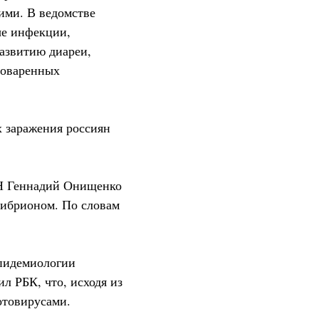
ими. В ведомстве
ые инфекции,
развитию диареи,
доваренных
 заражения россиян
АН Геннадий Онищенко
вибрионом. По словам
пидемиологии
 РБК, что, исходя из
отовирусами.