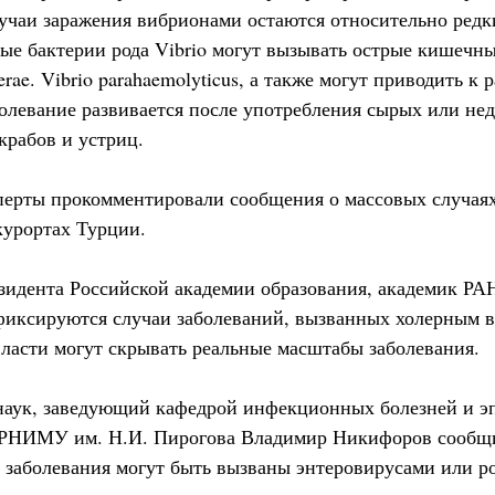
лучаи заражения вибрионами остаются относительно редк
рые бактерии рода Vibrio могут вызывать острые кишечн
rae. Vibrio parahaemolyticus, а также могут приводить к 
болевание развивается после употребления сырых или не
крабов и устриц.
ерты прокомментировали сообщения о массовых случаях
курортах Турции.
езидента Российской академии образования, академик Р
 фиксируются случаи заболеваний, вызванных холерным 
ласти могут скрывать реальные масштабы заболевания.
наук, заведующий кафедрой инфекционных болезней и э
 РНИМУ им. Н.И. Пирогова Владимир Никифоров сообщил
 заболевания могут быть вызваны энтеровирусами или р