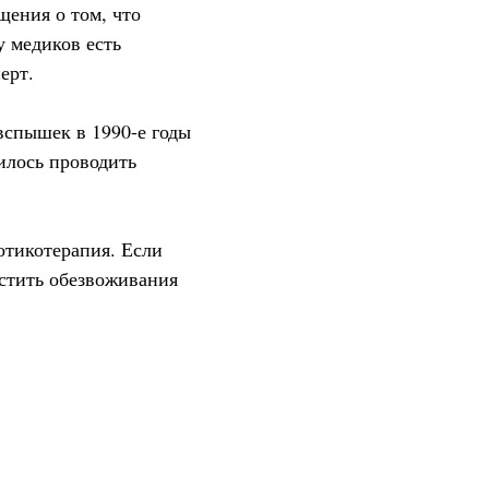
щения о том, что
у медиков есть
ерт.
вспышек в 1990-е годы
илось проводить
отикотерапия. Если
устить обезвоживания