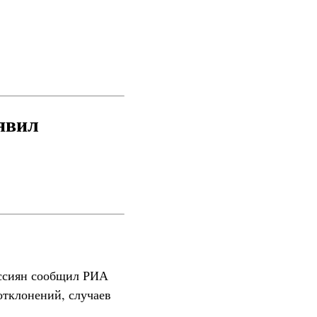
явил
оссиян сообщил РИА
отклонений, случаев