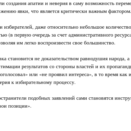
ли создания апатии и неверия в саму возможность переме
ижению явки, что является критически важным фактором
и избирателей, даже относительно небольшое количество
ью (в первую очередь за счет административного ресурса
озволяя им легко воспроизвести свое большинство.
явка становится не доказательством равнодушия народа, 
итимации результатов со стороны властей и их пропаганд
роголосовал» или «не проявил интереса», в то время как
ерия к избирательному процессу.
остранители подобных заявлений сами становятся инст
вои позиции».