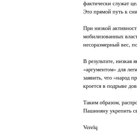
фактически служат це
Это прямой путь к сн
При низкой активност
мобилизованных власт
несоразмерный вес, п
В результате, низкая 
«аргументом» для лег
заявить, что «народ п
кроется в подрыве дов
Таким образом, распр
Пашиняну укрепить с
Verelq