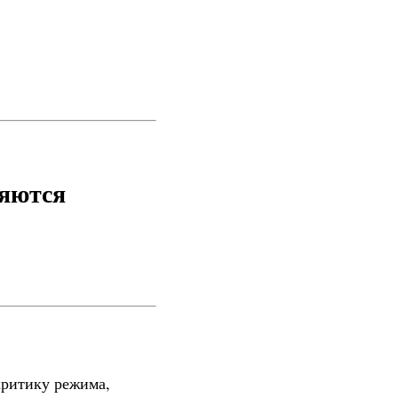
яются
критику режима,