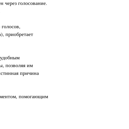
н через голосование.
.
 голосов,
), приобретает
а удобным
ы, позволяя им
 истинная причина
рументом, помогающим