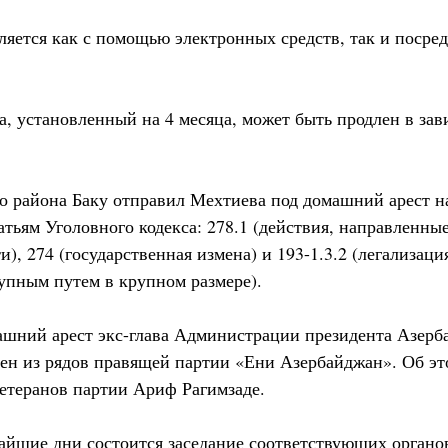
яется как с помощью электронных средств, так и посре
, установленный на 4 месяца, может быть продлен в зав
го района Баку отправил Мехтиева под домашний арест н
атьям Уголовного кодекса: 278.1 (действия, направленные
и), 274 (государственная измена) и 193-1.3.2 (легализац
упным путем в крупном размере).
шний арест экс-глава Администрации президента Азерб
ен из рядов правящей партии «Ени Азербайджан». Об э
ветеранов партии Ариф Рагимзаде.
жайшие дни состоится заседание соответствующих органо