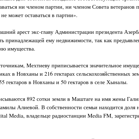
аваться ни членом партии, ни членом Совета ветеранов п
не может оставаться в партии».
шний арест экс-главу Администрации президента Азерб
ть принадлежащей ему недвижимости, так как предъявл
ию имущества.
точникам, Мехтиеву приписывается значительное имущес
никах в Новханы и 216 гектарах сельскохозяйственных зе
55 гектаров в Новханы и 50 гектаров в селе Хыналы.
сываются 892 сотки земли в Маштаге на имя жены Гал
Камилы Алиевой. В собственности семьи находится доля 
tal Media, владельце радиостанции Media FM, зарегистр