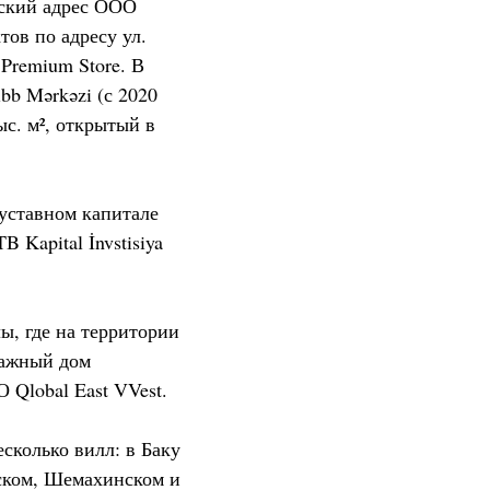
еский адрес ООО
тов по адресу ул.
remium Store. В
bb Mərkəzi (с 2020
с. м², открытый в
уставном капитале
 Kapital İnvstisiya
ы, где на территории
тажный дом
 Qlobal East VVest.
сколько вилл: в Баку
йском, Шемахинском и