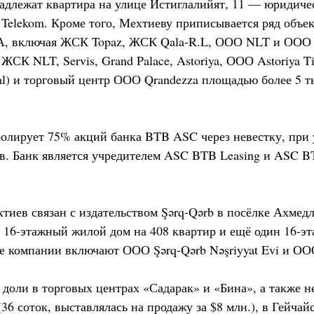
адлежат квартира на улице Истиглалийят, 11 — юридич
 Telekom. Кроме того, Мехтиеву приписывается ряд объек
А, включая ЖСК Topaz, ЖСК Qala-R.L, ООО NLT и ООО P
ЖСК NLT, Servis, Grand Palace, Astoriya, ООО Astoriya Ti
al) и торговый центр ООО Qrandezza площадью более 5 ты
олирует 75% акций банка BTB ASC через невестку, при 
в. Банк является учредителем ASC BTB Leasing и ASC BTB
тиев связан с издательством Şərq-Qərb в посёлке Ахмедл
н 16-этажный жилой дом на 408 квартир и ещё один 16-э
е компании включают ООО Şərq-Qərb Nəşriyyat Evi и ООО
доли в торговых центрах «Садарак» и «Бина», а также не
36 соток, выставлялась на продажу за $8 млн.), в Гейча