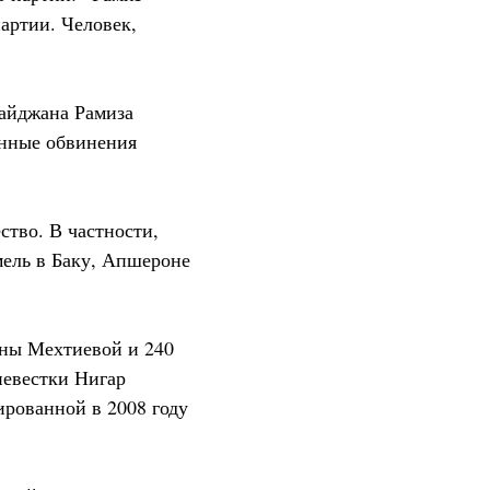
артии. Человек,
айджана Рамиза
енные обвинения
тво. В частности,
мель в Баку, Апшероне
ины Мехтиевой и 240
невестки Нигар
ированной в 2008 году