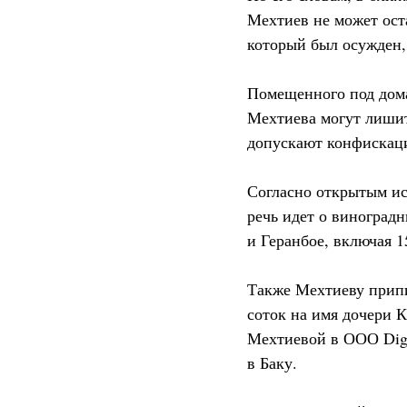
Мехтиев не может ост
который был осужден, 
Помещенного под дома
Мехтиева могут лиши
допускают конфискац
Согласно открытым ис
речь идет о виноград
и Геранбое, включая 1
Также Мехтиеву припи
соток на имя дочери 
Мехтиевой в ООО Digi
в Баку.