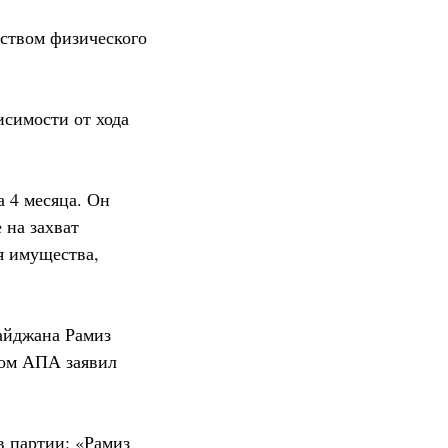
дством физического
исимости от хода
а 4 месяца. Он
 на захват
ия имущества,
айджана Рамиз
том АПА заявил
в партии: «Рамиз