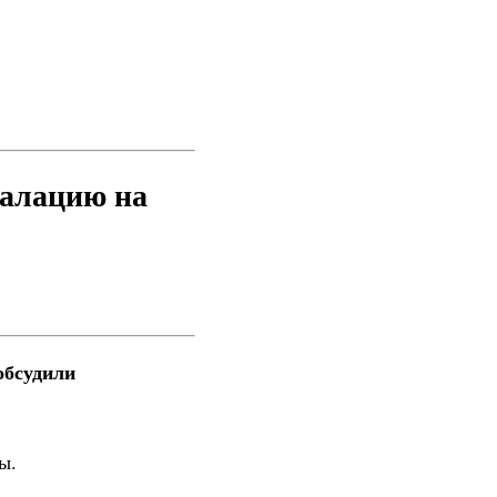
калацию на
обсудили
ы.