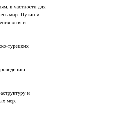
ям, в частности для
весь мир. Путин и
ения огня и
ско-турецких
 проведению
аструктуру и
ых мер.