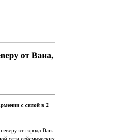
веру от Вана,
рмении с силой в 2
северу от города Ван.
ной сети сейсмических