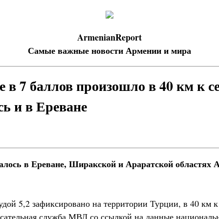
ArmenianReport
Самые важные новости Армении и мира
 в 7 баллов произошло в 40 км к се
ь и в Ереване
лось в Ереване, Ширакской и Араратской областях А
дой 5,2 зафиксировано на территории Турции, в 40 км к 
сательная служба МВД со ссылкой на данные националь