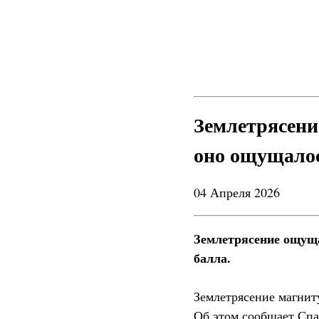
Землетрясение
оно ощущалос
04 Апреля 2026
Землетрясение ощуща
балла.
Землетрясение магниту
Об этом сообщает Спа