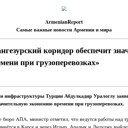
ArmenianReport
Самые важные новости Армении и мира
ангезурский коридор обеспечит зн
мени при грузоперевозках»
и инфраструктуры Турции Абдулкадир Уралоглу заяви
начительную экономию времени при грузоперевозках.
е бюро AПA, министр отметил, что ведутся работы над 
ачнётся в Карсе и через Игдыр, Аралык и Дилуджу выйде