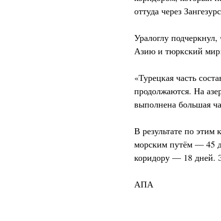
оттуда через Зангезур
Уралоглу подчеркнул,
Азию и тюркский мир
«Турецкая часть сост
продолжаются. На азе
выполнена большая час
В результате по этим 
морским путём — 45 д
коридору — 18 дней. 
АПА