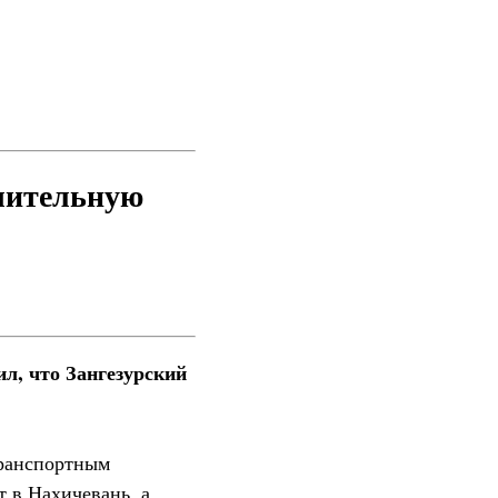
ачительную
л, что Зангезурский
транспортным
т в Нахичевань, а