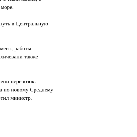
 море.
 путь в Центральную
амент, работы
ахичевани также
мени перевозок:
а по новому Среднему
етил министр.