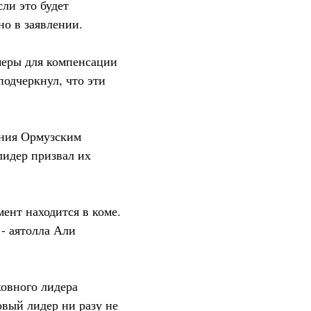
сли это будет
но в заявлении.
 меры для компенсации
одчеркнул, что эти
ения Ормузским
лидер призвал их
ент находится в коме.
 - аятолла Али
ховного лидера
овый лидер ни разу не