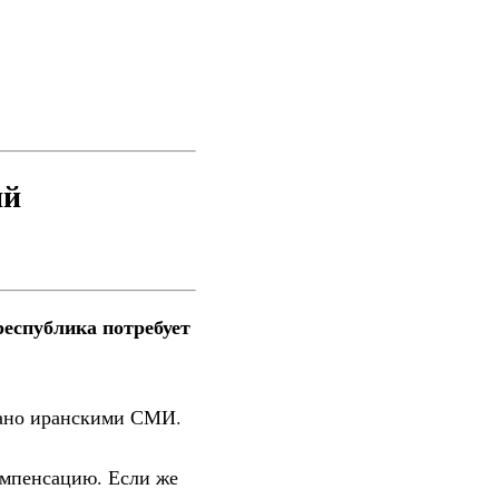
ий
еспублика потребует
вано иранскими СМИ.
омпенсацию. Если же