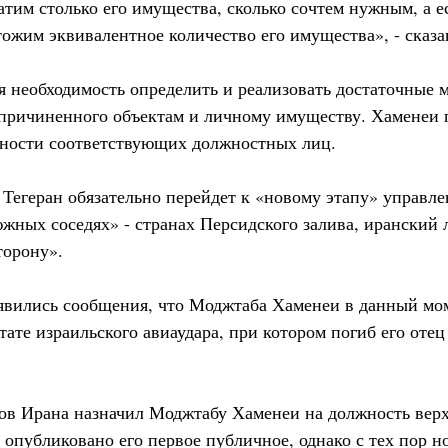
атим столько его имущества, сколько сочтем нужным, а е
ожим эквивалентное количество его имущества», - сказа
ся необходимость определить и реализовать достаточные
причиненного объектам и личному имуществу. Хаменеи п
анности соответствующих должностных лиц.
о Тегеран обязательно перейдет к «новому этапу» управл
южных соседях» - странах Персидского залива, иранский 
торону».
оявились сообщения, что Моджтаба Хаменеи в данный мом
тате израильского авиаудара, при котором погиб его отец
тов Ирана назначил Моджтабу Хаменеи на должность вер
 опубликовано его первое публичное, однако с тех пор н