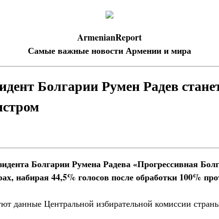
ArmenianReport
Самые важные новости Армении и мира
дент Болгарии Румен Радев стане
истром
идента Болгарии Румена Радева «Прогрессивная Болг
ах, набирая 44,5% голосов после обработки 100% про
уют данные Центральной избирательной комиссии страны