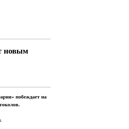
т новым
ария» побеждает на
токолов.
.