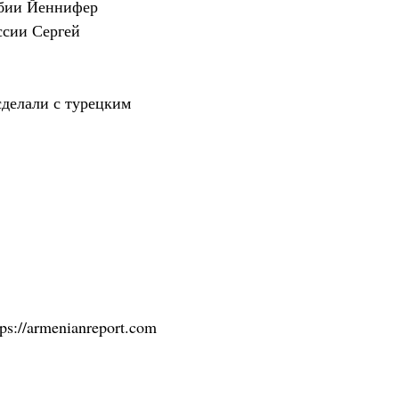
мбии Йеннифер
ссии Сергей
сделали с турецким
tps://armenianreport.com