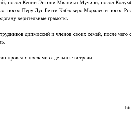
ий, посол Кении Энтони Мваники Мучири, посол Колу
о, посол Перу Лус Бетти Кабальеро Моралес и посол Ро
догану верительные грамоты.
трудников дипмиссий и членов своих семей, после чего 
ть.
ган провел с послами отдельные встречи.
ht