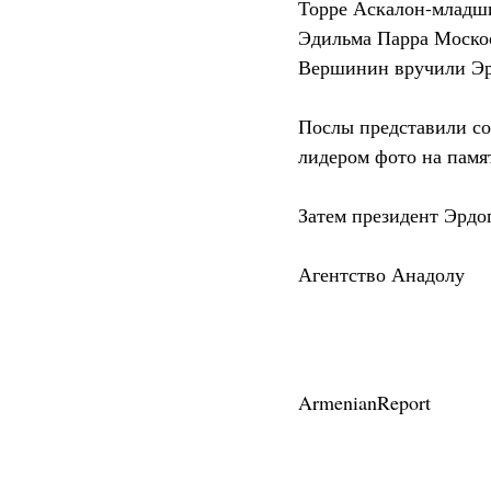
Торре Аскалон-младш
Эдильма Парра Москос
Вершинин вручили Эр
Послы представили со
лидером фото на памя
Затем президент Эрдо
Агентство Анадолу
ArmenianReport