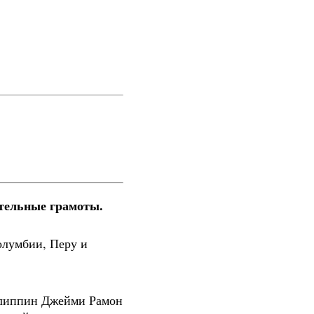
ительные грамоты.
олумбии, Перу и
Филиппин Джейми Рамон