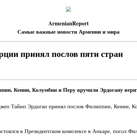
ArmenianReport
Самые важные новости Армении и мира
рции принял послов пяти стран
пин, Кении, Колумбии и Перу вручили Эрдогану вер
джеп Тайип Эрдоган принял послов Филиппин, Кении, К
остоялся в Президентском комплексе в Анкаре, посол 