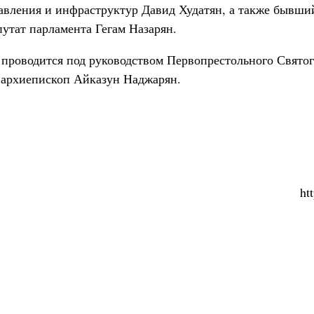
авления и инфраструктур Давид Худатян, а также бывш
утат парламента Гегам Назарян.
проводится под руководством Первопрестольного Свято
архиепископ Айказун Наджарян.
ht