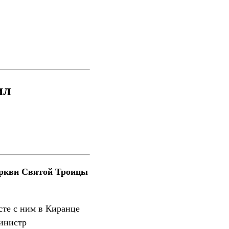
ил
еркви Святой Троицы
те с ним в Киранце
министр