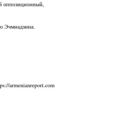
ий оппозиционный,
го Эчмиадзина.
tps://armenianreport.com