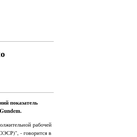
по
ний показатель
a Gundem.
одолжительной рабочей
ОЭСР)", - говорится в