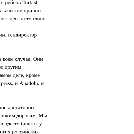
с рейсов Turkish
В качестве причин
ост цен на топливо.
ии, гендиректор
в коем случае. Они
ию другим
самом деле, кроме
press, и Anadolu, и
люс достаточно
е таким дорогим. Мы
с где-то билеты у
ногих российских