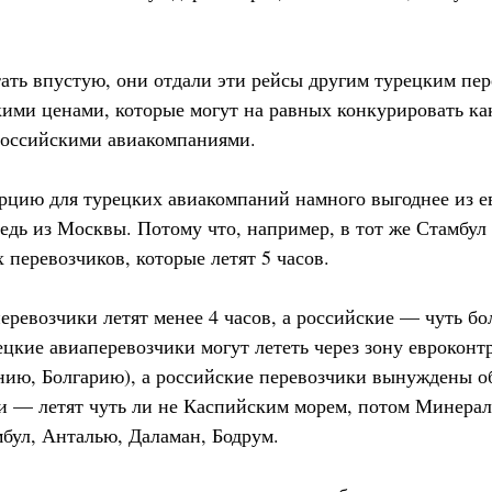
тать впустую, они отдали эти рейсы другим турецким пе
ими ценами, которые могут на равных конкурировать как
 российскими авиакомпаниями.
урцию для турецких авиакомпаний намного выгоднее из е
едь из Москвы. Потому что, например, в тот же Стамбул о
 перевозчиков, которые летят 5 часов.
ревозчики летят менее 4 часов, а российские — чуть бол
рецкие авиаперевозчики могут лететь через зону евроконт
ию, Болгарию), а российские перевозчики вынуждены об
и — летят чуть ли не Каспийским морем, потом Минера
мбул, Анталью, Даламан, Бодрум.