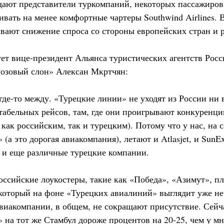
дают представители туркомпаний, некоторых пассажиров 
живать на менее комфортные чартеры Southwind Airlines. 
вают снижение спроса со стороны европейских стран и р
т вице-президент Альянса туристических агентств Росс
Розовый слон» Алексан Мкртчян:
где-то между. «Турецкие линии» не уходят из России ни 
нтабельных рейсов, там, где они проигрывают конкуренц
 как российским, так и турецким). Потому что у нас, на 
(а это дорогая авиакомпания), летают и Atlasjet, и SunEx
, и еще различные турецкие компании.
оссийские лоукостеры, такие как «Победа», «Азимут», п
который на фоне «Турецких авиалиний» выглядит уже н
авиакомпании, в общем, не сокращают присутствие. Сейча
 на тот же Стамбул дороже процентов на 20-25, чем у м