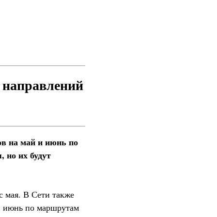
у направлений
ов на май и июнь по
 но их будут
с мая. В Сети также
 и июнь по маршрутам