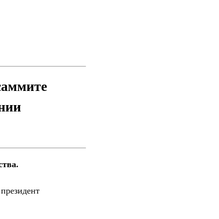
саммите
ении
ства.
 президент