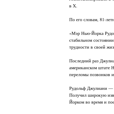
в X.
По его словам, 81-ле
«Мэр Нью-Йорка Рудол
стабильном состоянии
трудности в своей жиз
Последний раз Джулиа
американском штате Н
переломы позвонков и
Рудольф Джулиани — а
Получил широкую изве
Йорком во время и пос