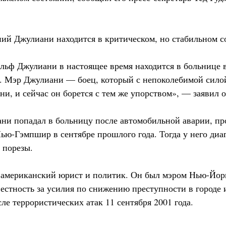
тний Джулиани находится в критическом, но стабильном с
ьф Джулиани в настоящее время находится в больнице в
. Мэр Джулиани — боец, который с непоколебимой силой
ни, и сейчас он борется с тем же упорством», — заявил о
ни попадал в больницу после автомобильной аварии, п
ью-Гэмпшир в сентябре прошлого года. Тогда у него диа
 порезы.
мериканский юрист и политик. Он был мэром Нью-Йорка
стность за усилия по снижению преступности в городе и
ле террористических атак 11 сентября 2001 года.