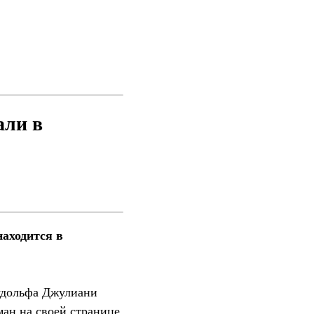
али в
находится в
удольфа Джулиани
ман на своей странице