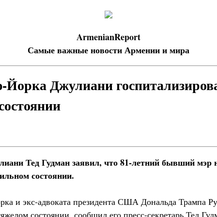
ArmenianReport
Самые важные новости Армении и мира
-Йорка Джулиани госпитализиров
состоянии
лиани Тед Гудман заявил, что 81-летний бывший мэр 
бильном состоянии.
рка и экс-адвоката президента США Дональда Трампа Р
яжелом состоянии, сообщил его пресс-секретарь Тед Гуд