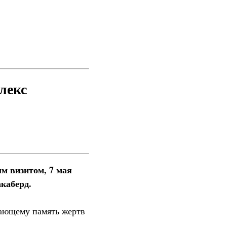
лекс
м визитом, 7 мая
каберд.
вающему память жертв