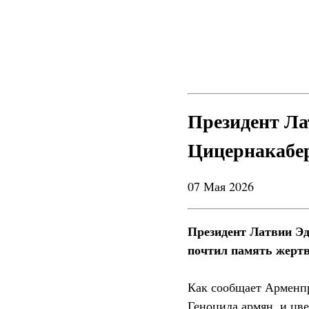
Президент Л
Цицернакабе
07 Мая 2026
Президент Латвии Э
почтил память жерт
Как сообщает Арменпр
Геноцида армян, и цв