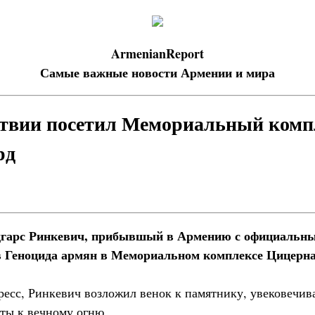
ArmenianReport
Самые важные новости Армении и мира
атвии посетил Мемориальный комп
рд
дгарс Ринкевич, прибывшый в Армению с официальны
в Геноцида армян в Мемориальном комплексе Цицерна
есс, Ринкевич возложил венок к памятнику, увековечи
еты к вечному огню.