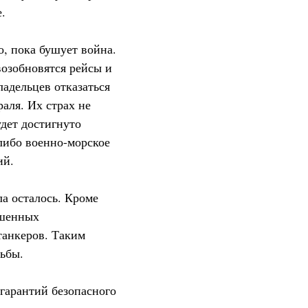
.
, пока бушует война.
возобновятся рейсы и
ладельцев отказаться
аля. Их страх не
удет достигнуто
либо военно-морское
ий.
ла осталось. Кроме
ершенных
танкеров. Таким
льбы.
гарантий безопасного