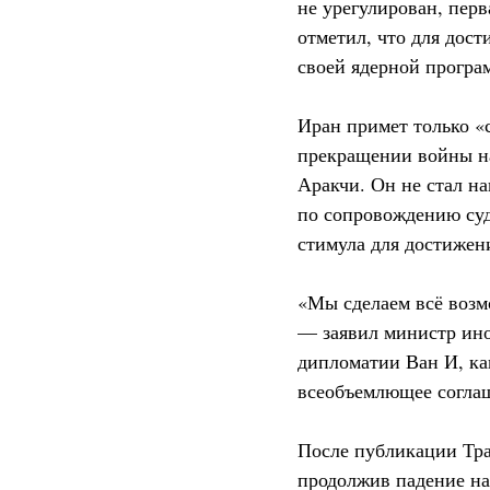
не урегулирован, пер
отметил, что для дос
своей ядерной програ
Иран примет только «
прекращении войны на
Аракчи. Он не стал 
по сопровождению суд
стимула для достижен
«Мы сделаем всё возм
— заявил министр ино
дипломатии Ван И, к
всеобъемлющее согла
После публикации Трам
продолжив падение на