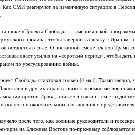
. Как СМИ реагируют на изменчивую ситуацию в Персид
.
становке «Проекта Свобода» — американской программы
рмузского пролива, чтобы завершить сделку с Ираном, н
тов останется в силе. О внезапной смене планов Трамп 
иостанавливает усилия на «короткий период», чтобы дать
раном по урегулированию войны.
роект Свобода» стартовал только [4 мая], Трамп заявил, 
Пакистана и других стран в связи с огромными военными
ампании против Ирана, а также в связи с тем, что дости
ии полного и окончательного соглашения с представител
звучало после того, как военные руководители и госсек
еремирие на Ближнем Востоке по-прежнему соблюдается и