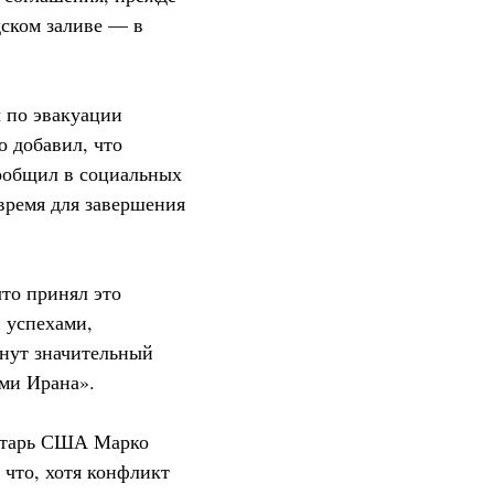
ском заливе — в
 по эвакуации
о добавил, что
сообщил в социальных
 время для завершения
что принял это
 успехами,
гнут значительный
ями Ирана».
ретарь США Марко
 что, хотя конфликт