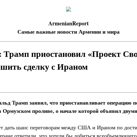
ArmenianReport
Самые важные новости Армении и мира
: Трамп приостановил «Проект Сво
ршить сделку с Ираном
льд Трамп заявил, что приостанавливает операцию 
в Ормузском проливе, о начале которой объявил двумя
чет дать шанс переговорам между США и Ираном по дос
геране ответили, что хотели бы добиться всеобъемлющего