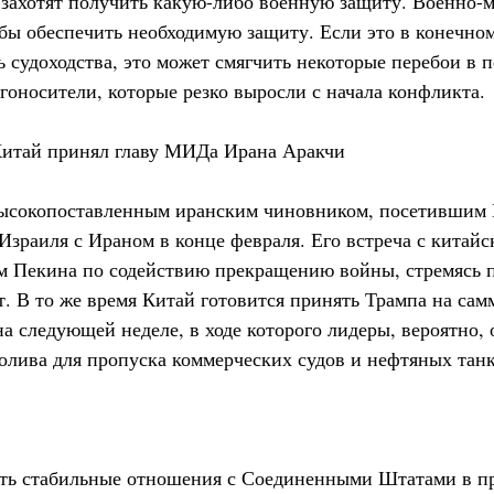
, захотят получить какую-либо военную защиту. Военно-
бы обеспечить необходимую защиту. Если это в конечном
 судоходства, это может смягчить некоторые перебои в п
гоносители, которые резко выросли с начала конфликта.
Китай принял главу МИДа Ирана Аракчи
высокопоставленным иранским чиновником, посетившим 
зраиля с Ираном в конце февраля. Его встреча с китайс
м Пекина по содействию прекращению войны, стремясь п
. В то же время Китай готовится принять Трампа на сам
 следующей неделе, в ходе которого лидеры, вероятно, 
олива для пропуска коммерческих судов и нефтяных танк
ить стабильные отношения с Соединенными Штатами в п