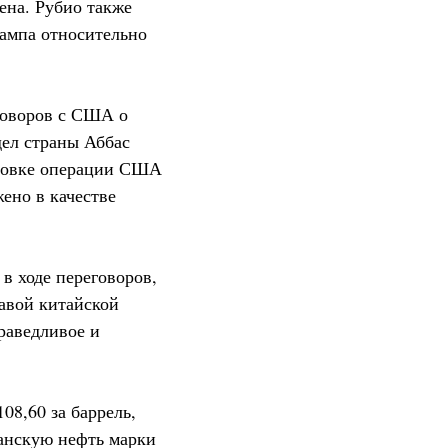
ена. Рубио также
рампа относительно
говоров с США о
ел страны Аббас
ановке операции США
ено в качестве
в ходе переговоров,
авой китайской
раведливое и
08,60 за баррель,
анскую нефть марки