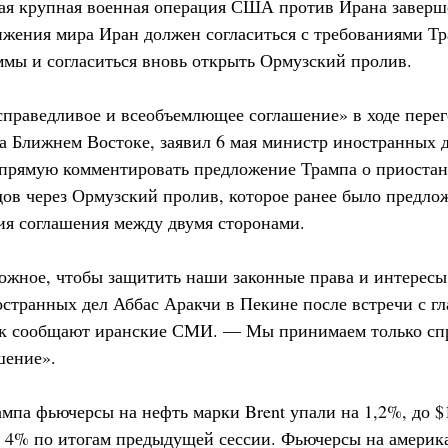
вая крупная военная операция США против Ирана заверш
тижения мира Иран должен согласиться с требованиями Т
ммы и согласиться вновь открыть Ормузский пролив.
справедливое и всеобъемлющее соглашение» в ходе пере
 Ближнем Востоке, заявил 6 мая министр иностранных д
напрямую комментировать предложение Трампа о приост
ов через Ормузский пролив, которое ранее было предлож
ия соглашения между двумя сторонами.
ожное, чтобы защитить наши законные права и интересы 
странных дел Аббас Аракчи в Пекине после встречи с гл
ак сообщают иранские СМИ. — Мы принимаем только сп
шение».
па фьючерсы на нефть марки Brent упали на 1,2%, до $1
 4% по итогам предыдущей сессии. Фьючерсы на америк