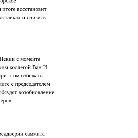
морское
 итоге восстановит
оставках и снизить
Пекин с момента
ким коллегой Ван И
ри этом избежать
мите с председателем
обсудят возобновление
еров.
реддверии саммита