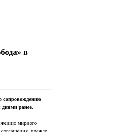
бода» в
по сопровождению
 днями ранее.
тижению мирного
 соглашения, прежде