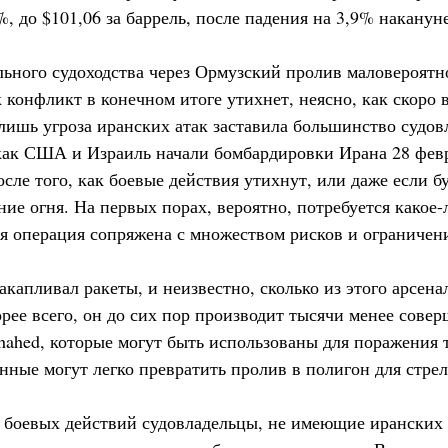
, до $101,06 за баррель, после падения на 3,9% накануне
ьного судоходства через Ормузский пролив маловероятно
к конфликт в конечном итоге утихнет, неясно, как скоро 
лишь угроза иранских атак заставила большинство судов
, как США и Израиль начали бомбардировки Ирана 28 февр
сле того, как боевые действия утихнут, или даже если б
ие огня. На первых порах, вероятно, потребуется какое-
ая операция сопряжена с множеством рисков и ограничен
капливал ракеты, и неизвестно, сколько из этого арсена
скорее всего, он до сих пор производит тысячи менее сов
hahed, которые могут быть использованы для поражения 
нные могут легко превратить пролив в полигон для стре
 боевых действий судовладельцы, не имеющие иранских 