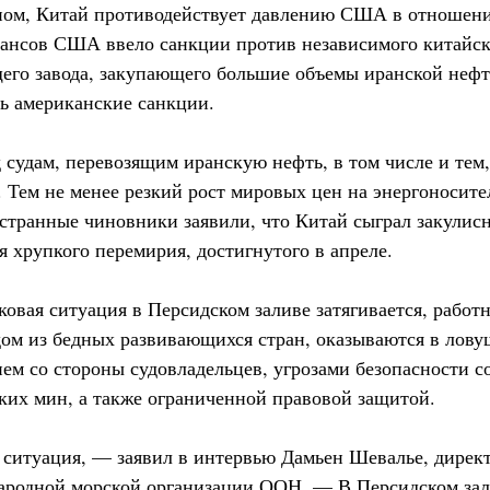
ном, Китай противодействует давлению США в отношени
ансов США ввело санкции против независимого китайск
го завода, закупающего большие объемы иранской нефт
ь американские санкции.
 судам, перевозящим иранскую нефть, в том числе и тем
. Тем не менее резкий рост мировых цен на энергоносит
странные чиновники заявили, что Китай сыграл закулис
 хрупкого перемирия, достигнутого в апреле.
ковая ситуация в Персидском заливе затягивается, работ
дом из бедных развивающихся стран, оказываются в лову
ем со стороны судовладельцев, угрозами безопасности с
ких мин, а также ограниченной правовой защитой.
 ситуация, — заявил в интервью Дамьен Шевалье, директ
ародной морской организации ООН. — В Персидском зал