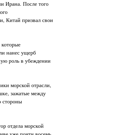
и Ирана. После того
ого
и, Китай призвал свои
, которые
ели нанес ущерб
ную роль в убеждении
ники морской отрасли,
шке, зажатые между
о стороны
ор отдела морской
иве уже почти восемь