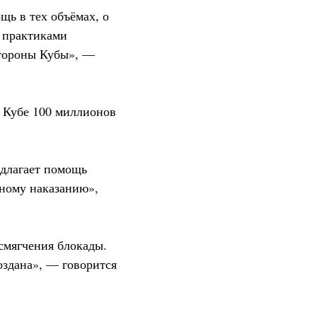
щь в тех объёмах, о
и практиками
стороны Кубы», —
 Кубе 100 миллионов
едлагает помощь
вному наказанию»,
смягчения блокады.
оздана», — говорится