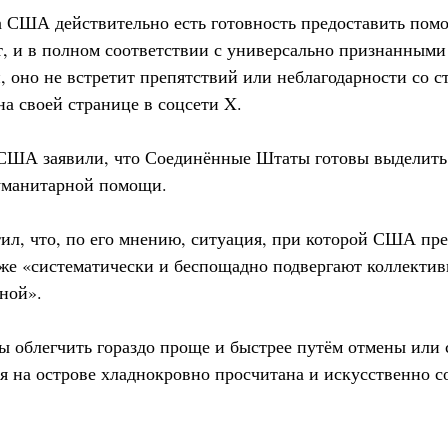
а США действительно есть готовность предоставить помо
т, и в полном соответствии с универсально признанным
 оно не встретит препятствий или неблагодарности со 
а своей странице в соцсети X.
 США заявили, что Соединённые Штаты готовы выделить
гуманитарной помощи.
ил, что, по его мнению, ситуация, при которой США пр
 же «систематически и беспощадно подвергают коллекти
льной».
 облегчить гораздо проще и быстрее путём отмены или 
я на острове хладнокровно просчитана и искусственно с