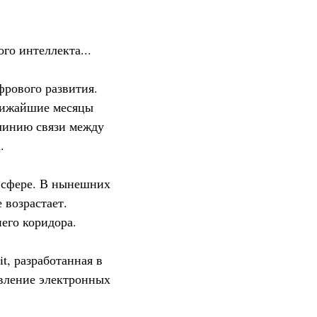
го интеллекта...
фрового развития.
лижайшие месяцы
линию связи между
.
 сфере. В нынешних
 возрастает.
его коридора.
, разработанная в
авление электронных