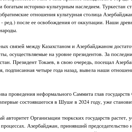
 богатым историко-культурным наследием. Туркестан ст
обратимские отношения культурная столица Азербайджа
 - ред.) после ее освобождения от оккупации. Наши древ
 народы.
ных связей между Казахстаном и Азербайджаном достато
ты, осуществляемые на уровне президентов. За последни
стан. Президент Токаев, в свою очередь, посещал Азерба
я, подписанная четыре года назад, вывела наши отношен
ива проведения неформального Саммита глав государств
 впервые состоявшегося в Шуше в 2024 году, уже станови
й авторитет Организации тюркских государств растет, у
 процессах. Азербайджан, принявший председательство 