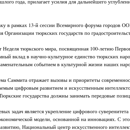
шлого года, прилагает усилия для дальнейшего углублен
ку в рамках 13-й сессии Всемирного форума городов ОО
ня Организации тюркских государств по градостроительст
т Неделя тюркского мира, посвященная 100-летию Перво
мный вклад в научно-культурное единство тюркских народ
наменательным событием в культурной жизни наших наро
ема Саммита отражает вызовы и приоритеты современнос
аемым цифровым развитием и искусственным интеллекто
 Тюркские государства должны занимать передовые позиц
вых задач является укрепление цифрового суверенитета
 экономической модели, основанной на инновациях. С эт
азвитию, Национальный центр искусственного интеллек