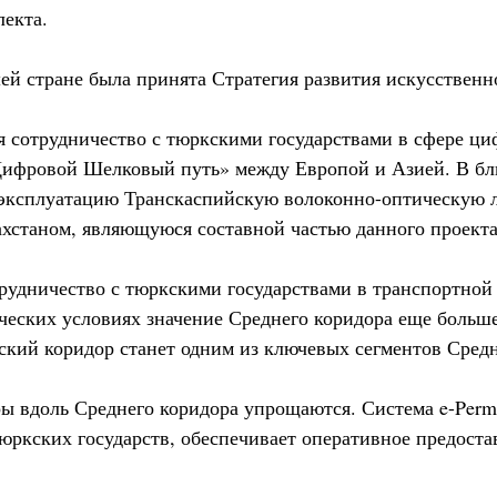
лекта.
й стране была принята Стратегия развития искусственно
 сотрудничество с тюркскими государствами в сфере ци
«Цифровой Шелковый путь» между Европой и Азией. В б
 эксплуатацию Транскаспийскую волоконно-оптическую 
хстаном, являющуюся составной частью данного проекта
рудничество с тюркскими государствами в транспортной
ческих условиях значение Среднего коридора еще больше
ский коридор станет одним из ключевых сегментов Средн
 вдоль Среднего коридора упрощаются. Система e-Permit
юркских государств, обеспечивает оперативное предост