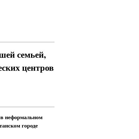
шей семьей,
еских центров
 в неформальном
танском городе