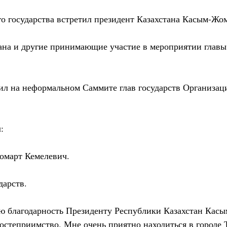
го государства встретил президент Казахстана Касым-Жом
на и другие принимающие участие в мероприятии главы 
л на неформальном Саммите глав государств Организац
:
март Кемелевич.
дарств.
ю благодарность Президенту Республики Казахстан Касы
остеприимство. Мне очень приятно находиться в городе 