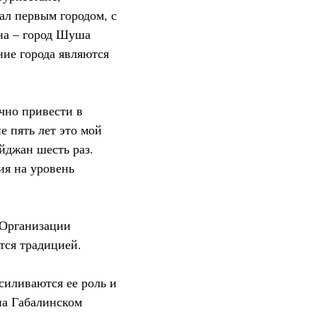
ал первым городом, с
на – город Шуша
ние города являются
чно привести в
е пять лет это мой
йджан шесть раз.
ия на уровень
 Организации
тся традицией.
силиваются ее роль и
на Габалинском