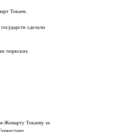
арт Токаев.
государств сделали
ии тюркских
м-Жомарту Токаеву за
Туркестане,