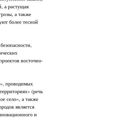
й, а растущая
розы, а также
уют более тесной
 безопасности,
гических
 проектов восточно-
х», проводимых
территориях» (речь
ое село», а также
ородов является
нновационного и