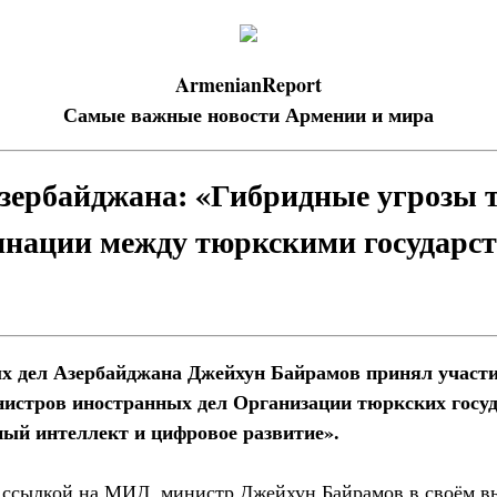
ArmenianReport
Самые важные новости Армении и мира
ербайджана: «Гибридные угрозы т
инации между тюркскими государс
х дел Азербайджана Джейхун Байрамов принял участ
нистров иностранных дел Организации тюркских госуд
ный интеллект и цифровое развитие».
ссылкой на МИД, министр Джейхун Байрамов в своём вы