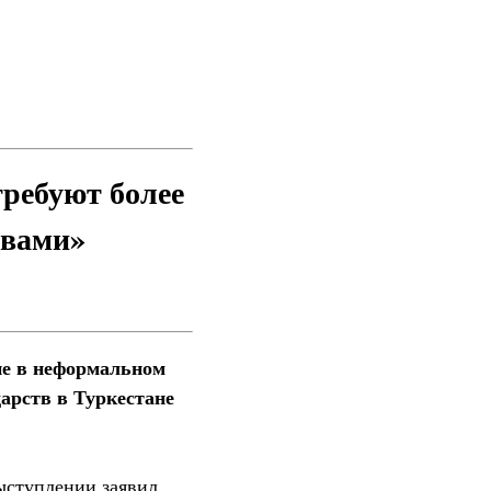
ребуют более
твами»
ие в неформальном
арств в Туркестане
ступлении заявил,