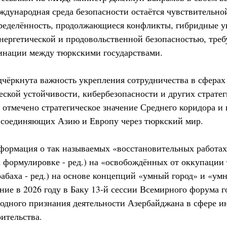
ждународная среда безопасности остаётся чувствительно
ределённость, продолжающиеся конфликты, гибридные уг
энергетической и продовольственной безопасностью, треб
инации между тюркскими государствами.
дчёркнута важность укрепления сотрудничества в сферах
еской устойчивости, кибербезопасности и других страте
 отмечено стратегическое значение Среднего коридора и
 соединяющих Азию и Европу через тюркский мир.
формация о так называемых «восстановительных работа
 формулировке - ред.) на «освобождённых от оккупации 
абаха - ред.) на основе концепций «умный город» и «умн
ние в 2026 году в Баку 13-й сессии Всемирного форума г
одного признания деятельности Азербайджана в сфере и
ительства.