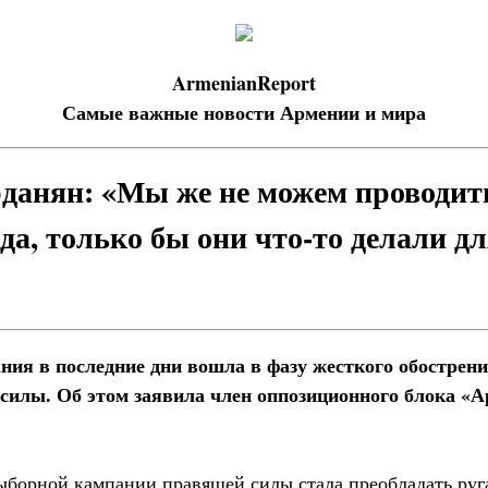
ArmenianReport
Самые важные новости Армении и мира
данян: «Мы же не можем проводи
да, только бы они что-то делали дл
ия в последние дни вошла в фазу жесткого обострения
силы. Об этом заявила член оппозиционного блока «А
выборной кампании правящей силы стала преобладать руг