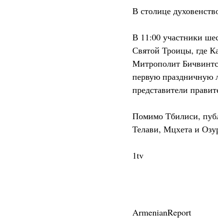
В столице духовенство
В 11:00 участники ше
Святой Троицы, где К
Митрополит Бичвинтск
первую праздничную л
представители правит
Помимо Тбилиси, публ
Телави, Мцхета и Озу
1tv
ArmenianReport