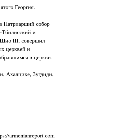
ятого Георгия.
 в Патриарший собор
й-Тбилисский и
Шио III, совершил
ых церквей и
собравшимся в церкви.
и, Ахалцихе, Зугдиди,
tps://armenianreport.com