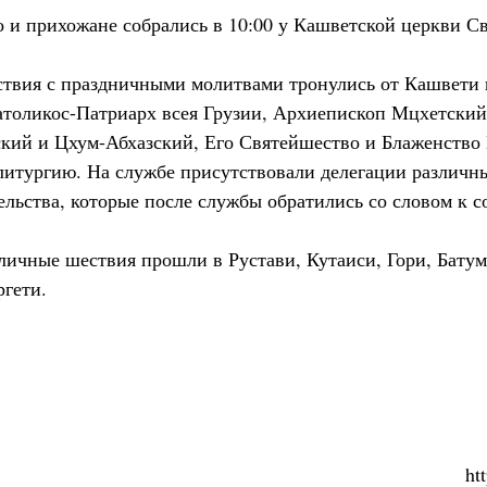
 и прихожане собрались в 10:00 у Кашветской церкви Св
ствия с праздничными молитвами тронулись от Кашвети
атоликос-Патриарх всея Грузии, Архиепископ Мцхетски
ий и Цхум-Абхазский, Его Святейшество и Блаженство 
итургию. На службе присутствовали делегации различн
ельства, которые после службы обратились со словом к 
ичные шествия прошли в Рустави, Кутаиси, Гори, Батум
ргети.
ht