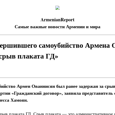
ArmenianReport
Самые важные новости Армении и мира
вершившего самоубийство Армена 
 срыв плаката ГД»
ийство Армен Ованнисян был ранее задержан за сры
ртии «Гражданский договор», заявила представитель
есса Хамоян.
срыв плаката ГД. Срыв плаката — это административное