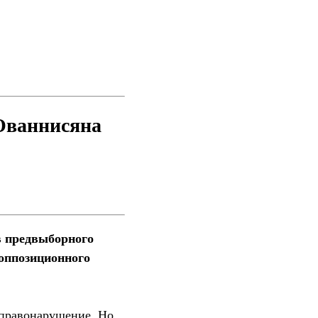
Ованнисяна
в предвыборного
 оппозиционного
 правонарушение. Но