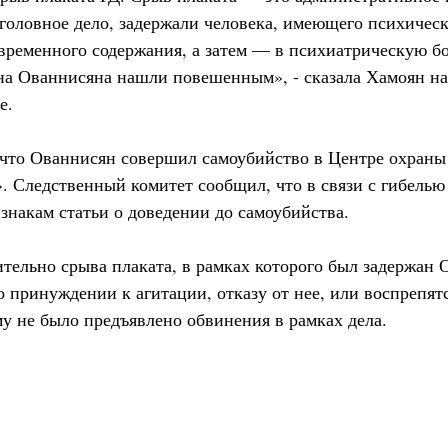
уголовное дело, задержали человека, имеющего психичес
 временного содержания, а затем — в психиатрическую б
на Ованнисяна нашли повешенным», - сказала Хамоян н
е.
, что Ованнисян совершил самоубийство в Центре охраны
. Следственный комитет сообщил, что в связи с гибель
знакам статьи о доведении до самоубийства.
ительно срыва плаката, в рамках которого был задержан 
о принуждении к агитации, отказу от нее, или воспрепя
у не было предъявлено обвинения в рамках дела.