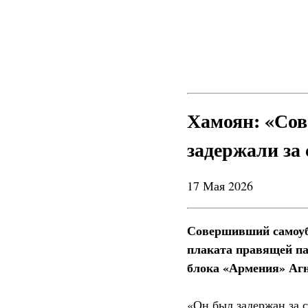
Хамоян: «Со
задержали за
17 Мая 2026
Совершивший самоуб
плаката правящей па
блока «Армения» Агн
«Он был задержан за 