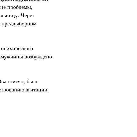
кие проблемы,
ольницу. Через
а предвыборном
 психического
ю мужчины возбуждено
Ованнисян, было
тствованию агитации.